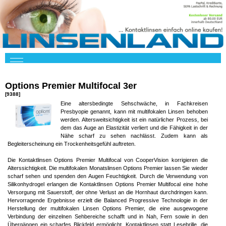
Options Premier Multifocal 3er
[9388]
Eine altersbedingte Sehschwäche, in Fachkreisen
Presbyopie genannt, kann mit multifokalen Linsen behoben
werden. Altersweitsichtigkeit ist ein natürlicher Prozess, bei
dem das Auge an Elastizität verliert und die Fähigkeit in der
Nähe scharf zu sehen nachlässt. Zudem kann als
Begleiterscheinung ein Trockenheitsgefühl auftreten.
Die Kontaktlinsen Options Premier Multifocal von CooperVision korrigieren die
Alterssichtigkeit. Die multifokalen Monatslinsen Options Premier lassen Sie wieder
scharf sehen und spenden den Augen Feuchtigkeit. Durch die Verwendung von
Silikonhydrogel erlangen die Kontaktlinsen Options Premier Multifocal eine hohe
Versorgung mit Sauerstoff, der ohne Verlust an die Hornhaut durchdringen kann.
Hervorragende Ergebnisse erzielt die Balanced Progressive Technologie in der
Herstellung der multifokalen Linsen Options Premier, die eine ausgewogene
Verbindung der einzelnen Sehbereiche schafft und in Nah, Fern sowie in den
Übergängen ein scharfes Blickfeld ermöglicht. Kontaktlinsen statt Lesebrille, die