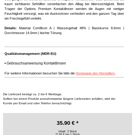
kaum sichtbaren Sehhilfen vereinfachen den Alltag bei Alterssichtigkeit. Beim
Tragen der Options Premium Kontaktlinsen werden die Augen mit stetiger
Feuchtigkeit versorgt, was ein Austrocknen verhindert und den ganzen Tag über
ein Frischegefühl verleiht.
Details:
Material Comfilcon A | Wassergehalt 48% | Basiskurve 8.6mm |
Durchmesser 14.0mm | leichte Tönung
Qualitätsmanagement (MDR-EU)
•
Gebrauchsanweisung Kontaktlinsen
Für weitere Informationen besuchen Sie bitte die
Homepage des Herstellers
.
Die Lieferzeit beträgt ca. 2 bis 6 Werktage.
Sollten bei einem Produkt ausnahmsweise längere Lieferzeiten anfallen, wird der
Kunde per Email und oder Telefon benachrichtigt.
35.90 € *
Inhalt: 3 Stück
11.97 € pro 1 Stück