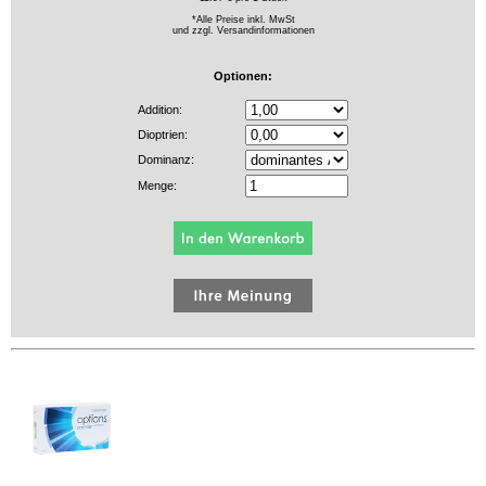
*Alle Preise inkl. MwSt
und zzgl.
Versandinformationen
Optionen:
Addition:
Dioptrien:
Dominanz:
Menge: