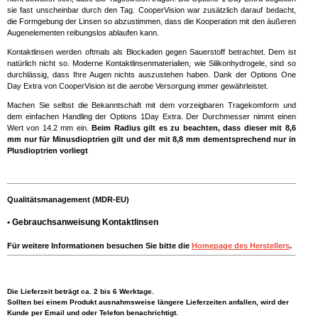
sie fast unscheinbar durch den Tag. CooperVision war zusätzlich darauf bedacht,
die Formgebung der Linsen so abzustimmen, dass die Kooperation mit den äußeren
Augenelementen reibungslos ablaufen kann.
Kontaktlinsen werden oftmals als Blockaden gegen Sauerstoff betrachtet. Dem ist
natürlich nicht so. Moderne Kontaktlinsenmaterialien, wie Silikonhydrogele, sind so
durchlässig, dass Ihre Augen nichts auszustehen haben. Dank der Options One
Day Extra von CooperVision ist die aerobe Versorgung immer gewährleistet.
Machen Sie selbst die Bekanntschaft mit dem vorzeigbaren Tragekomform und
dem einfachen Handling der Options 1Day Extra. Der Durchmesser nimmt einen
Wert von 14.2 mm ein.
Beim Radius gilt es zu beachten, dass dieser mit 8,6
mm nur für Minusdioptrien gilt und der mit 8,8 mm dementsprechend nur in
Plusdioptrien vorliegt
Qualitätsmanagement (MDR-EU)
•
Gebrauchsanweisung Kontaktlinsen
Für weitere Informationen besuchen Sie bitte die
Homepage des Herstellers
.
Die Lieferzeit beträgt ca. 2 bis 6 Werktage.
Sollten bei einem Produkt ausnahmsweise längere Lieferzeiten anfallen, wird der
Kunde per Email und oder Telefon benachrichtigt.