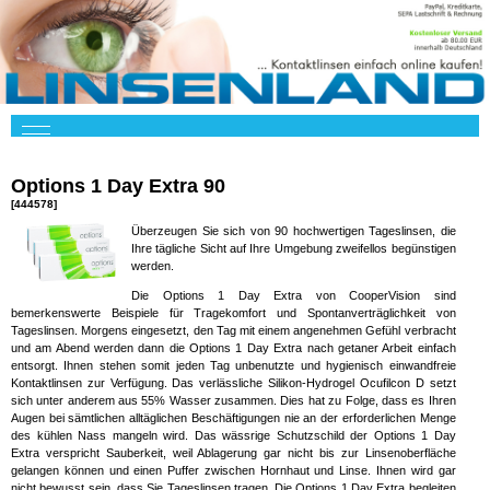
Options 1 Day Extra 90
[444578]
Überzeugen Sie sich von 90 hochwertigen Tageslinsen, die
Ihre tägliche Sicht auf Ihre Umgebung zweifellos begünstigen
werden.
Die Options 1 Day Extra von CooperVision sind
bemerkenswerte Beispiele für Tragekomfort und Spontanverträglichkeit von
Tageslinsen. Morgens eingesetzt, den Tag mit einem angenehmen Gefühl verbracht
und am Abend werden dann die Options 1 Day Extra nach getaner Arbeit einfach
entsorgt. Ihnen stehen somit jeden Tag unbenutzte und hygienisch einwandfreie
Kontaktlinsen zur Verfügung. Das verlässliche Silikon-Hydrogel Ocufilcon D setzt
sich unter anderem aus 55% Wasser zusammen. Dies hat zu Folge, dass es Ihren
Augen bei sämtlichen alltäglichen Beschäftigungen nie an der erforderlichen Menge
des kühlen Nass mangeln wird. Das wässrige Schutzschild der Options 1 Day
Extra verspricht Sauberkeit, weil Ablagerung gar nicht bis zur Linsenoberfläche
gelangen können und einen Puffer zwischen Hornhaut und Linse. Ihnen wird gar
nicht bewusst sein, dass Sie Tageslinsen tragen. Die Options 1 Day Extra begleiten