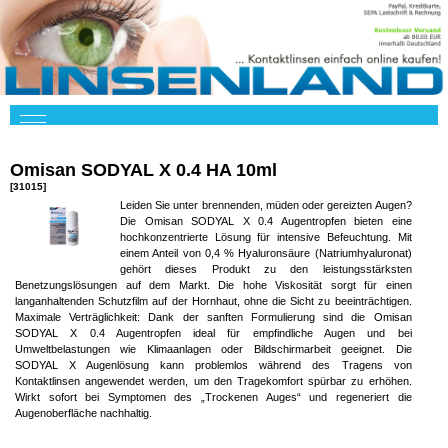
Omisan SODYAL X 0.4 HA 10ml
[31015]
Leiden Sie unter brennenden, müden oder gereizten Augen?
Die Omisan SODYAL X 0.4 Augentropfen bieten eine
hochkonzentrierte Lösung für intensive Befeuchtung. Mit
einem Anteil von 0,4 % Hyaluronsäure (Natriumhyaluronat)
gehört dieses Produkt zu den leistungsstärksten
Benetzungslösungen auf dem Markt. Die hohe Viskosität sorgt für einen
langanhaltenden Schutzfilm auf der Hornhaut, ohne die Sicht zu beeinträchtigen.
Maximale Verträglichkeit: Dank der sanften Formulierung sind die Omisan
SODYAL X 0.4 Augentropfen ideal für empfindliche Augen und bei
Umweltbelastungen wie Klimaanlagen oder Bildschirmarbeit geeignet. Die
SODYAL X Augenlösung kann problemlos während des Tragens von
Kontaktlinsen angewendet werden, um den Tragekomfort spürbar zu erhöhen.
Wirkt sofort bei Symptomen des „Trockenen Auges“ und regeneriert die
Augenoberfläche nachhaltig.