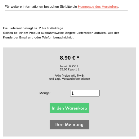
Für weitere Informationen besuchen Sie bitte die
Homepage des Herstellers
.
Die Lieferzeit beträgt ca. 2 bis 6 Werktage.
Sollten bei einem Produkt ausnahmsweise längere Lieferzeiten anfallen, wird der
Kunde per Email und oder Telefon benachrichtigt.
8.90 € *
Inhalt: 0.250 L
35.60 € pro 1 L
*Alle Preise inkl. MwSt
und zzgl.
Versandinformationen
Menge: