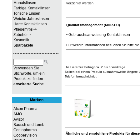
Monatslinsen
verzichtet werden.
Farbige Kontaktlinsen
Torische Linsen
Weiche Jahreslinsen
Harte Kontaktlinsen
Qualitätsmanagement (MDR-EU)
Pflegemittel->
Zubehör->
•
Gebrauchsanweisung Kontaktlinsen
Kosmetik
Sparpakete
Für weitere Informationen besuchen Sie bitte die
Die Lieferzeit beträgt ca. 2 bis 6 Werktage.
Verwenden Sie
Sollten bei einem Produkt ausnahmsweise längere Li
Stichworte, um ein
Telefon benachrichtigt.
Produkt zu finden.
erweiterte Suche
Marken
Alcon Pharma
AMO
Avizor
Bausch und Lomb
Contopharma
Ähnliche und empfohlene Produkte für diesen
CooperVision