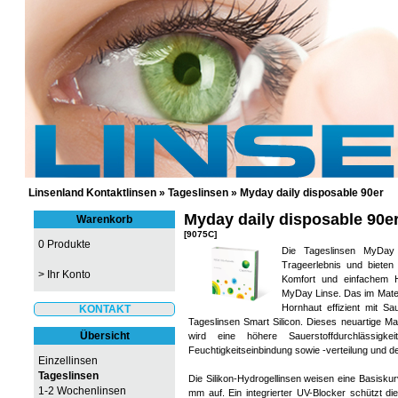
GÜNSTIGE KONTAKTLINSEN UND 
Linsenland Kontaktlinsen
»
Tageslinsen
»
Myday daily disposable 90er
Myday daily disposable 90e
Warenkorb
[9075C]
0 Produkte
Die Tageslinsen MyDay 
Trageerlebnis und bieten 
>
Ihr Konto
Komfort und einfachem H
MyDay Linse. Das im Mater
Hornhaut effizient mit S
KONTAKT
Tageslinsen Smart Silicon. Dieses neuartige Ma
Übersicht
wird eine höhere Sauerstoffdurchlässigkei
Feuchtigkeitseinbindung sowie -verteilung und 
Einzellinsen
Tageslinsen
Die Silikon-Hydrogellinsen weisen eine Basis
1-2 Wochenlinsen
mm auf. Ein integrierter UV-Blocker schützt di