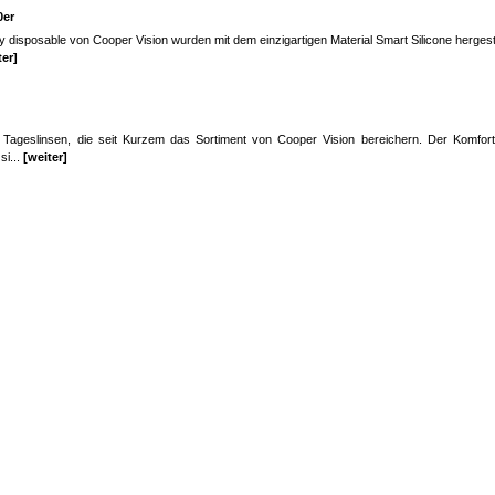
0er
 disposable von Cooper Vision wurden mit dem einzigartigen Material Smart Silicone hergeste
ter]
 Tageslinsen, die seit Kurzem das Sortiment von Cooper Vision bereichern. Der Komfort
si...
[weiter]