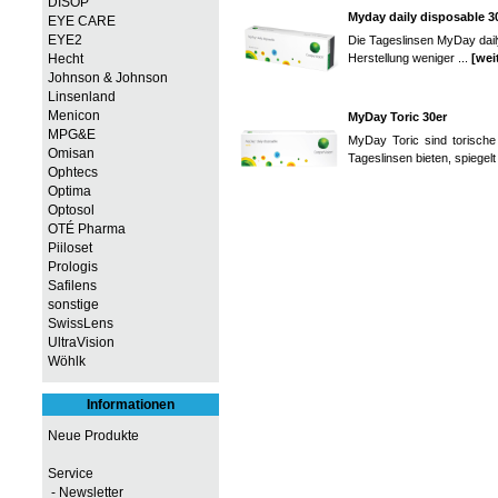
DISOP
Myday daily disposable 3
EYE CARE
EYE2
Die Tageslinsen MyDay daily
Herstellung weniger ...
[wei
Hecht
Johnson & Johnson
Linsenland
Menicon
MyDay Toric 30er
MPG&E
MyDay Toric sind torische
Omisan
Tageslinsen bieten, spiegelt 
Ophtecs
Optima
Optosol
OTÉ Pharma
Piiloset
Prologis
Safilens
sonstige
SwissLens
UltraVision
Wöhlk
Informationen
Neue Produkte
Service
- Newsletter