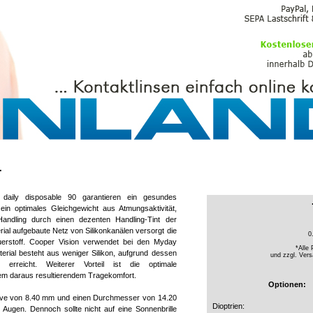
PFLEGEMITTEL
r
daily disposable 90 garantieren ein gesundes
ein optimales Gleichgewicht aus Atmungsaktivität,
andling durch einen dezenten Handling-Tint der
ial aufgebaute Netz von Silikonkanälen versorgt die
0
auerstoff. Cooper Vision verwendet bei den Myday
*Alle 
terial besteht aus weniger Silikon, aufgrund dessen
und zzgl.
Vers
t erreicht. Weiterer Vorteil ist die optimale
dem daraus resultierendem Tragekomfort.
Optionen:
kurve von 8.40 mm und einen Durchmesser von 14.20
Dioptrien:
e Augen. Dennoch sollte nicht auf eine Sonnenbrille