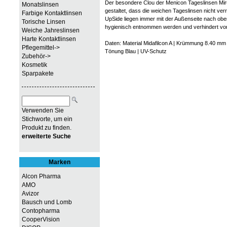
Der besondere Clou der Menicon Tageslinsen Miru l
Monatslinsen
gestaltet, dass die weichen Tageslinsen nicht ve
Farbige Kontaktlinsen
UpSide liegen immer mit der Außenseite nach obe
Torische Linsen
hygienisch entnommen werden und verhindert von
Weiche Jahreslinsen
Harte Kontaktlinsen
Daten: Material Midafilcon A | Krümmung 8.40 m
Pflegemittel->
Tönung Blau | UV-Schutz
Zubehör->
Kosmetik
Sparpakete
Verwenden Sie
Stichworte, um ein
Produkt zu finden.
erweiterte Suche
Marken
Alcon Pharma
AMO
Avizor
Bausch und Lomb
Contopharma
CooperVision