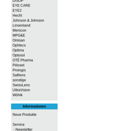
DISOP
EYE CARE
EYE2
Hecht
Johnson & Johnson
Linsenland
Menicon
MPG&E
Omisan
Ophtecs
Optima
Optosol
OTÉ Pharma
Piiloset
Prologis
Safilens
sonstige
SwissLens
UltraVision
Wöhlk
Informationen
Neue Produkte
Service
- Newsletter