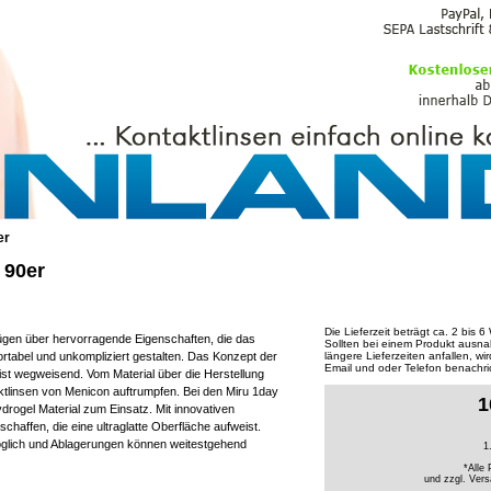
PFLEGEMITTEL
er
 90er
Die Lieferzeit beträgt ca. 2 bis 
ügen über hervorragende Eigenschaften, die das
Sollten bei einem Produkt ausn
rtabel und unkompliziert gestalten. Das Konzept der
längere Lieferzeiten anfallen, w
Email und oder Telefon benachric
ist wegweisend. Vom Material über die Herstellung
ktlinsen von Menicon auftrumpfen. Bei den Miru 1day
1
rogel Material zum Einsatz. Mit innovativen
schaffen, die eine ultraglatte Oberfläche aufweist.
glich und Ablagerungen können weitestgehend
1
*Alle 
und zzgl.
Vers