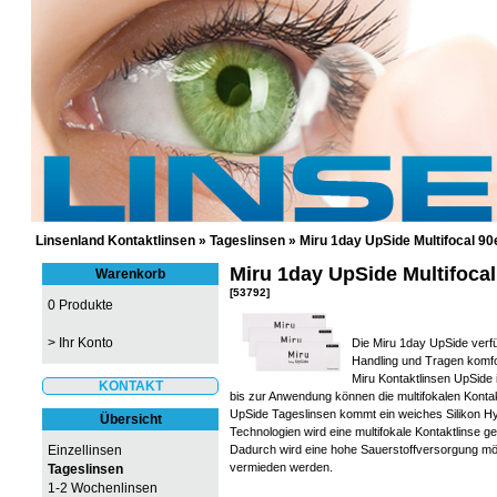
GÜNSTIGE KONTAKTLINSEN UND 
Linsenland Kontaktlinsen
»
Tageslinsen
»
Miru 1day UpSide Multifocal 90
Miru 1day UpSide Multifocal
Warenkorb
[53792]
0 Produkte
>
Ihr Konto
Die Miru 1day UpSide verf
Handling und Tragen komfo
Miru Kontaktlinsen UpSide 
KONTAKT
bis zur Anwendung können die multifokalen Konta
UpSide Tageslinsen kommt ein weiches Silikon Hyd
Übersicht
Technologien wird eine multifokale Kontaktlinse ge
Einzellinsen
Dadurch wird eine hohe Sauerstoffversorgung mö
vermieden werden.
Tageslinsen
1-2 Wochenlinsen