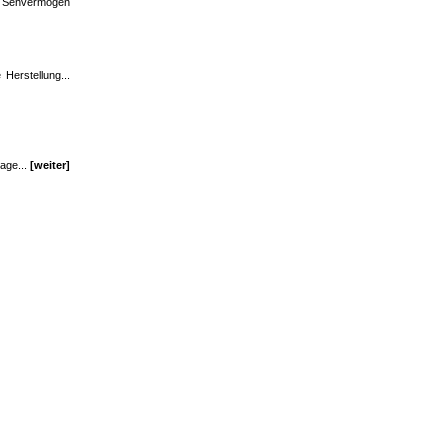
das Sehvermögen
Herstellung...
rage...
[weiter]