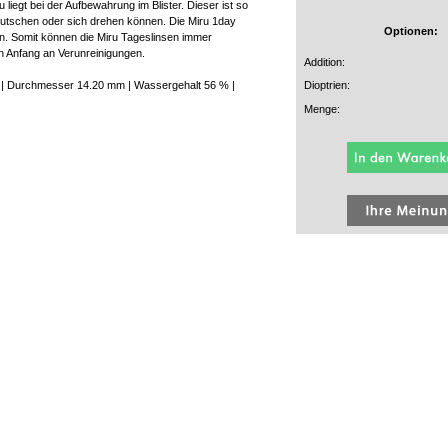
iegt bei der Aufbewahrung im Blister. Dieser ist so
rrutschen oder sich drehen können. Die Miru 1day
Optionen:
n. Somit können die Miru Tageslinsen immer
 Anfang an Verunreinigungen.
Addition:
m | Durchmesser 14.20 mm | Wassergehalt 56 % |
Dioptrien:
Menge: