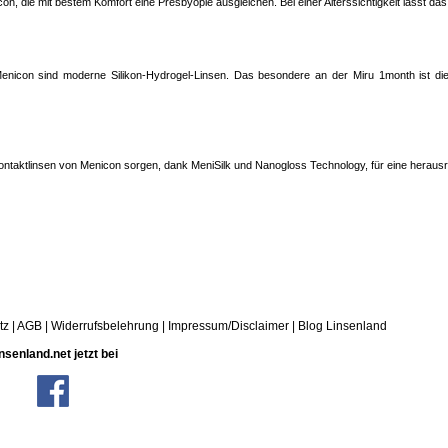
n, die mit bestem Komfort eine Presbyopie ausgleichen. Bei einer Alterssichtigkeit lässt 
nicon sind moderne Silikon-Hydrogel-Linsen. Das besondere an der Miru 1month ist die 
Kontaktlinsen von Menicon sorgen, dank MeniSilk und Nanogloss Technology, für eine heraus
tz
|
AGB
|
Widerrufsbelehrung
|
Impressum/Disclaimer
|
Blog Linsenland
nsenland.net jetzt bei