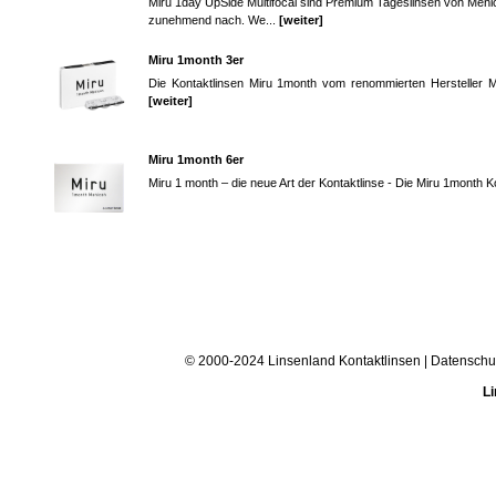
Miru 1day UpSide Multifocal sind Premium Tageslinsen von Menico
zunehmend nach. We...
[weiter]
Miru 1month 3er
Die Kontaktlinsen Miru 1month vom renommierten Hersteller Me
[weiter]
Miru 1month 6er
Miru 1 month – die neue Art der Kontaktlinse - Die Miru 1month 
© 2000-2024 Linsenland
Kontaktlinsen
|
Datenschu
Li