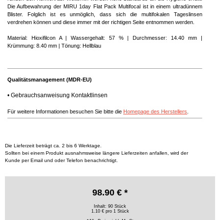
Die Aufbewahrung der MIRU 1day Flat Pack Multifocal ist in einem ultradünnem
Blister. Folglich ist es unmöglich, dass sich die multifokalen Tageslinsen
verdrehen können und diese immer mit der richtigen Seite entnommen werden.
Material: Hioxifilcon A | Wassergehalt: 57 % | Durchmesser: 14.40 mm |
Krümmung: 8.40 mm | Tönung: Hellblau
Qualitätsmanagement (MDR-EU)
•
Gebrauchsanweisung Kontaktlinsen
Für weitere Informationen besuchen Sie bitte die
Homepage des Herstellers
.
Die Lieferzeit beträgt ca. 2 bis 6 Werktage.
Sollten bei einem Produkt ausnahmsweise längere Lieferzeiten anfallen, wird der
Kunde per Email und oder Telefon benachrichtigt.
98.90 € *
Inhalt: 90 Stück
1.10 € pro 1 Stück