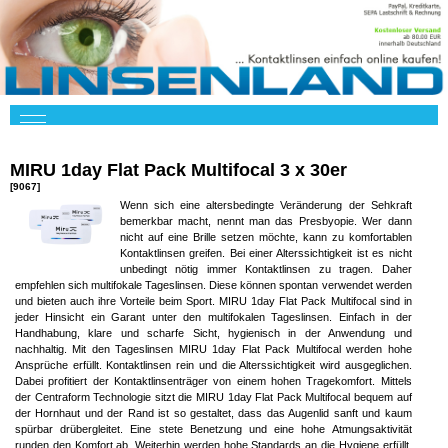
MIRU 1day Flat Pack Multifocal 3 x 30er
[9067]
Wenn sich eine altersbedingte Veränderung der Sehkraft
bemerkbar macht, nennt man das Presbyopie. Wer dann
nicht auf eine Brille setzen möchte, kann zu komfortablen
Kontaktlinsen greifen. Bei einer Alterssichtigkeit ist es nicht
unbedingt nötig immer Kontaktlinsen zu tragen. Daher
empfehlen sich multifokale Tageslinsen. Diese können spontan verwendet werden
und bieten auch ihre Vorteile beim Sport. MIRU 1day Flat Pack Multifocal sind in
jeder Hinsicht ein Garant unter den multifokalen Tageslinsen. Einfach in der
Handhabung, klare und scharfe Sicht, hygienisch in der Anwendung und
nachhaltig. Mit den Tageslinsen MIRU 1day Flat Pack Multifocal werden hohe
Ansprüche erfüllt. Kontaktlinsen rein und die Alterssichtigkeit wird ausgeglichen.
Dabei profitiert der Kontaktlinsenträger von einem hohen Tragekomfort. Mittels
der Centraform Technologie sitzt die MIRU 1day Flat Pack Multifocal bequem auf
der Hornhaut und der Rand ist so gestaltet, dass das Augenlid sanft und kaum
spürbar drübergleitet. Eine stete Benetzung und eine hohe Atmungsaktivität
runden den Komfort ab. Weiterhin werden hohe Standards an die Hygiene erfüllt.