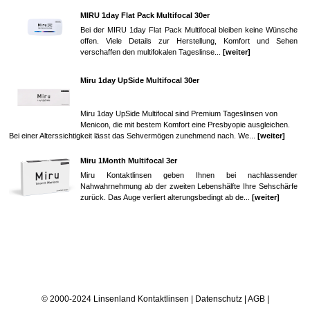
MIRU 1day Flat Pack Multifocal 30er
Bei der MIRU 1day Flat Pack Multifocal bleiben keine Wünsche
offen. Viele Details zur Herstellung, Komfort und Sehen
verschaffen den multifokalen Tageslinse...
[weiter]
Miru 1day UpSide Multifocal 30er
Miru 1day UpSide Multifocal sind Premium Tageslinsen von
Menicon, die mit bestem Komfort eine Presbyopie ausgleichen.
Bei einer Alterssichtigkeit lässt das Sehvermögen zunehmend nach. We...
[weiter]
Miru 1Month Multifocal 3er
Miru Kontaktlinsen geben Ihnen bei nachlassender
Nahwahrnehmung ab der zweiten Lebenshälfte Ihre Sehschärfe
zurück. Das Auge verliert alterungsbedingt ab de...
[weiter]
© 2000-2024 Linsenland
Kontaktlinsen
|
Datenschutz
|
AGB
|