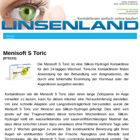
Menisoft S Toric
[975310]
Die Menisoft S Toric ist eine Silikon-Hydrogel Kontaktlinse
für den 14-tägigen Wechsel. Torische Kontaktlinsen finden
Anwendung bei der Behandlung von Astigmatismen, die
durch eine fehlerhafte Krümmung der Hornhaut oder der
Augenlinsen ausgelöst werden.
Kontaktlinsen wie die Menisoft S Toric über einen lange Zeitspanne im Auge
verweilen zu lassen, kann für dieses mitunter eine Herausforderung darstellen.
Um eine schnelle Adaption und Langzeitverträglichkeit herzustellen wurde die
Menisoft S Toric von Menicon aus Silikon-Hydrogel gefertigt. Dies wirkt sich
positiv auf das Trageverhalten dieser torischen Wochenlinsen aus. Silikon-
Hydrogel stellt ein wasserliebendes und sauerstoffdurchlässiges Material dar,
dass diese torischen Linsen dazu veranlasst ohne Probleme mehrere Tage oder
auch 2 Wochen getragen zu werden. Die kontinuierliche Benetzung gibt Ihren
Augen ein wohltuendes Gefühl der Frische. Nanogloss und Menisilk sind
Technologien, die der Menisoft S Toric zusätzliche Annehmlichkeit verleiht. Die