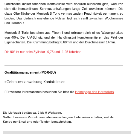
Oberfläche dieser torischen Kontaktlinse wird dadurch auffallend glatt, wodurch
sich die Kontaktlinsen Schmutzanhaftungen lange Zeit erwehren können. Die
glatte Oberfläche der Menisoft S Toric vermag zudem Feuchtigkeit permanent zu
binden. Das dadurch enstehende Polster legt sich sanft zwischen Wochenlinse
und Hornhaut.
Menisoft S Toric bestehen aus Filcon I und erfreuen sich eines Wasergehaltes
von 40%. Der UV-Schutz und der Handlingstint komplementieren das Feld der
Eigenschaften. Die Krümmung beträgt 8.60mm und der Durchmesser 14mm.
Die 90° ist nur beim Zylinder -0,75 und -1,25 lieferbar
Qualitätsmanagement (MDR-EU)
•
Gebrauchsanweisung Kontaktlinsen
Für weitere Informationen besuchen Sie bitte die
Homepage des Herstellers
.
Die Lieferzeit beträgt ca. 2 bis 6 Werktage.
Sollten bei einem Produkt ausnahmsweise längere Lieferzeiten anfallen, wird der
Kunde per Email und oder Telefon benachrichtigt.