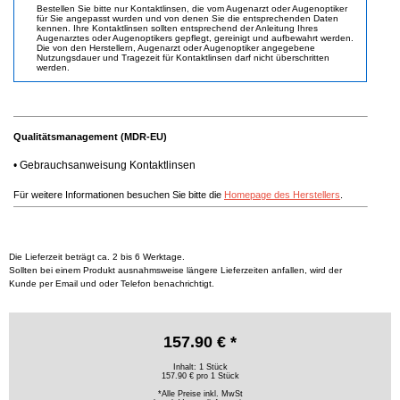
Bestellen Sie bitte nur Kontaktlinsen, die vom Augenarzt oder Augenoptiker
für Sie angepasst wurden und von denen Sie die entsprechenden Daten
kennen. Ihre Kontaktlinsen sollten entsprechend der Anleitung Ihres
Augenarztes oder Augenoptikers gepflegt, gereinigt und aufbewahrt werden.
Die von den Herstellern, Augenarzt oder Augenoptiker angegebene
Nutzungsdauer und Tragezeit für Kontaktlinsen darf nicht überschritten
werden.
Qualitätsmanagement (MDR-EU)
•
Gebrauchsanweisung Kontaktlinsen
Für weitere Informationen besuchen Sie bitte die
Homepage des Herstellers
.
Die Lieferzeit beträgt ca. 2 bis 6 Werktage.
Sollten bei einem Produkt ausnahmsweise längere Lieferzeiten anfallen, wird der
Kunde per Email und oder Telefon benachrichtigt.
157.90 € *
Inhalt: 1 Stück
157.90 € pro 1 Stück
*Alle Preise inkl. MwSt