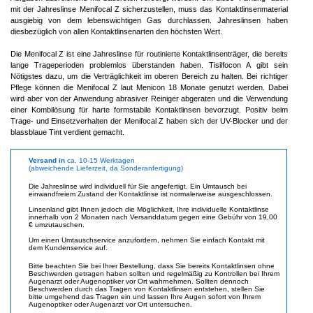
mit der Jahreslinse Menifocal Z sicherzustellen, muss das Kontaktlinsenmaterial
ausgiebig von dem lebenswichtigen Gas durchlassen. Jahreslinsen haben
diesbezüglich von allen Kontaktlinsenarten den höchsten Wert.
Die Menifocal Z ist eine Jahreslinse für routinierte Kontaktlinsenträger, die bereits
lange Trageperioden problemlos überstanden haben. Tisilfocon A gibt sein
Nötigstes dazu, um die Verträglichkeit im oberen Bereich zu halten. Bei richtiger
Pflege können die Menifocal Z laut Menicon 18 Monate genutzt werden. Dabei
wird aber von der Anwendung abrasiver Reiniger abgeraten und die Verwendung
einer Kombilösung für harte formstabile Kontaktlinsen bevorzugt. Positiv beim
Trage- und Einsetzverhalten der Menifocal Z haben sich der UV-Blocker und der
blassblaue Tint verdient gemacht.
Versand in
ca. 10-15 Werktagen
(abweichende Lieferzeit, da Sonderanfertigung)
Die Jahreslinse wird individuell für Sie angefertigt. Ein Umtausch bei
einwandfreiem Zustand der Kontaktlinse ist normalerweise ausgeschlossen.
Linsenland gibt Ihnen jedoch die Möglichkeit, Ihre individuelle Kontaktlinse
innerhalb von 2 Monaten nach Versanddatum gegen eine Gebühr von 19,00
€ umzutauschen.
Um einen Umtauschservice anzufordern, nehmen Sie einfach Kontakt mit
dem Kundenservice auf.
Bitte beachten Sie bei Ihrer Bestellung, dass Sie bereits Kontaktlinsen ohne
Beschwerden getragen haben sollten und regelmäßig zu Kontrollen bei Ihrem
Augenarzt oder Augenoptiker vor Ort wahrnehmen. Sollten dennoch
Beschwerden durch das Tragen von Kontaktlinsen entstehen, stellen Sie
bitte umgehend das Tragen ein und lassen Ihre Augen sofort von Ihrem
Augenoptiker oder Augenarzt vor Ort untersuchen.