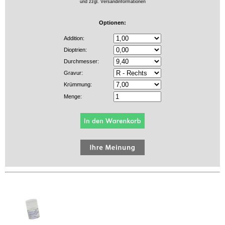
und zzgl.
Versandinformationen
Optionen:
Addition:
Dioptrien:
Durchmesser:
Gravur:
Krümmung:
Menge: