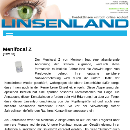
Menifocal Z
[932198]
Der Menifocal Z von Menicon liegt eine alternierende
Anordnung der Stärken zugrunde, wodurch diese
formstabile multifokale Jahreslinse die Auswirkungen von
Presbyopie behebt. Ihre optische periphere
Nahwahrnehmung wird durch die untere Hälfte der
Kontaktlinse wieder geschärft, wohingegen die obere Linsenhälfte dafür sorgt,
dass Ihnen auch in der Ferne keine Einzelheit entgeht. Diese Abgrenzung der
optischen Bereich hat eine spürbar besseres Kontrastsehen zur Folge. Die
Anpassung dieser Kontaktlinsen erfordert sehr viel Erfahrung, hat aber zur Folge,
dass dieser Linsentyp unabhängig von der Pupillengröße ist und auch eine
bessere Sehschärfe verspricht. Holen Sie vor der Verwendung dieser
Jahreslinsen definitiv den Rat Ihres Kontaktlinsenanpassers ein.
Als Jahreslinse weist die Menifocal Z einige Attribute auf, die eine Tragezeit über
mehrere Monate rechtfertigt. Unsere Hornhaut muss zur Gewährleistung ihrer
Aufgaben ausreichend mit Sauerstoff versorgt werden. Um diese "Atmung" auch