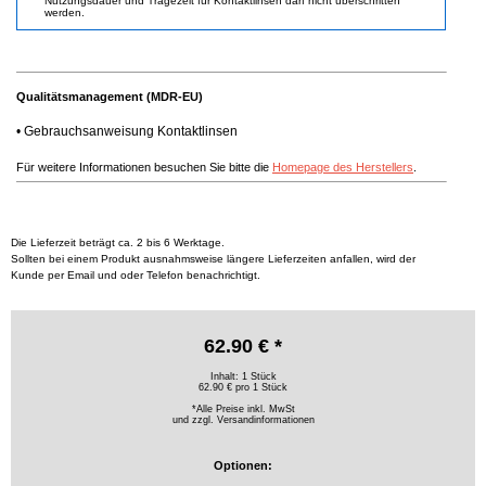
Nutzungsdauer und Tragezeit für Kontaktlinsen darf nicht überschritten
werden.
Qualitätsmanagement (MDR-EU)
•
Gebrauchsanweisung Kontaktlinsen
Für weitere Informationen besuchen Sie bitte die
Homepage des Herstellers
.
Die Lieferzeit beträgt ca. 2 bis 6 Werktage.
Sollten bei einem Produkt ausnahmsweise längere Lieferzeiten anfallen, wird der
Kunde per Email und oder Telefon benachrichtigt.
62.90 € *
Inhalt: 1 Stück
62.90 € pro 1 Stück
*Alle Preise inkl. MwSt
und zzgl.
Versandinformationen
Optionen: