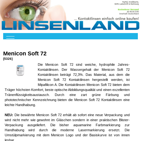
Menicon Soft 72
[5326]
Die Menicon Soft 72 sind weiche, hydrophile Jahres-
Kontaktlinsen. Der Wassergehalt der Menicon Soft 72
Kontaktlinsen beträgt 72,3%. Das Material, aus dem die
Menicon Soft 72 Kontaktlinsen hergestellt werden, ist
Mipafilicon A. Die Kontaktlinsen Menicon Soft 72 bieten dem
Träger höchsten Komfort, beste optische Abbildungsqualität und einen exzellenten
Tränenflüssigkeitsaustausch. Durch eine zart grüne Färbung und
phototechnischer Kennzeichnung bieten die Menicon Soft 72 Kontaktlinsen eine
leichte Handhabung.
NEU:
Die bewährte Menicon Soft 72 erhält ab sofort eine neue Verpackung und
wird nicht mehr wie gewohnt im Gläschen sondern in einer praktischen Blister-
Verpackung ausgeliefert. Die bisher aquamarine Farbmarkierung zur
Handhabung wird durch die moderne Lasermarkierung ersetzt. Die
Umstülpmarkierung mit dem Menicon Logo und der Basiskurve ist von innen
lesbar.