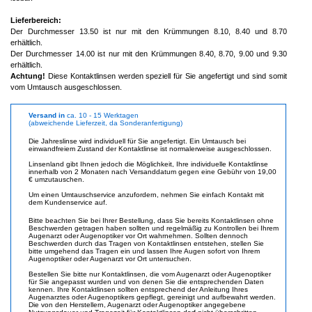
Lieferbereich:
Der Durchmesser 13.50 ist nur mit den Krümmungen 8.10, 8.40 und 8.70
erhältlich.
Der Durchmesser 14.00 ist nur mit den Krümmungen 8.40, 8.70, 9.00 und 9.30
erhältlich.
Achtung!
Diese Kontaktlinsen werden speziell für Sie angefertigt und sind somit
vom Umtausch ausgeschlossen.
Versand in
ca. 10 - 15 Werktagen
(abweichende Lieferzeit, da Sonderanfertigung)
Die Jahreslinse wird individuell für Sie angefertigt. Ein Umtausch bei
einwandfreiem Zustand der Kontaktlinse ist normalerweise ausgeschlossen.
Linsenland gibt Ihnen jedoch die Möglichkeit, Ihre individuelle Kontaktlinse
innerhalb von 2 Monaten nach Versanddatum gegen eine Gebühr von 19,00
€ umzutauschen.
Um einen Umtauschservice anzufordern, nehmen Sie einfach Kontakt mit
dem Kundenservice auf.
Bitte beachten Sie bei Ihrer Bestellung, dass Sie bereits Kontaktlinsen ohne
Beschwerden getragen haben sollten und regelmäßig zu Kontrollen bei Ihrem
Augenarzt oder Augenoptiker vor Ort wahrnehmen. Sollten dennoch
Beschwerden durch das Tragen von Kontaktlinsen entstehen, stellen Sie
bitte umgehend das Tragen ein und lassen Ihre Augen sofort von Ihrem
Augenoptiker oder Augenarzt vor Ort untersuchen.
Bestellen Sie bitte nur Kontaktlinsen, die vom Augenarzt oder Augenoptiker
für Sie angepasst wurden und von denen Sie die entsprechenden Daten
kennen. Ihre Kontaktlinsen sollten entsprechend der Anleitung Ihres
Augenarztes oder Augenoptikers gepflegt, gereinigt und aufbewahrt werden.
Die von den Herstellern, Augenarzt oder Augenoptiker angegebene