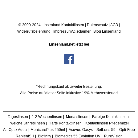
© 2000-2024 Linsenland
Kontaktlinsen
|
Datenschutz
|
AGB
|
Widerrufsbelehrung
|
Impressum/Disclaimer
|
Blog Linsenland
Linsenland.net jetzt bei
*Rechnungskauf ab zweiter Bestellung.
- Alle Preise auf dieser Seite inklusive 19% Mehrwertsteuer! -
Tageslinsen
|
1-2 Wochenlinsen
|
Monatslinsen
|
Farbige Kontaktlinsen
|
weiche Jahreslinsen
|
Harte Kontaktlinsen
|
Kontaktlinsen Pflegemittel
Air Optix Aqua
|
MenicarePlus 250ml
|
Acuvue Oasys
|
SofLens 59
|
Opti-Free
RepleniSH
|
Biofinity
|
Biomedics 55 Evolution UV
|
PureVision