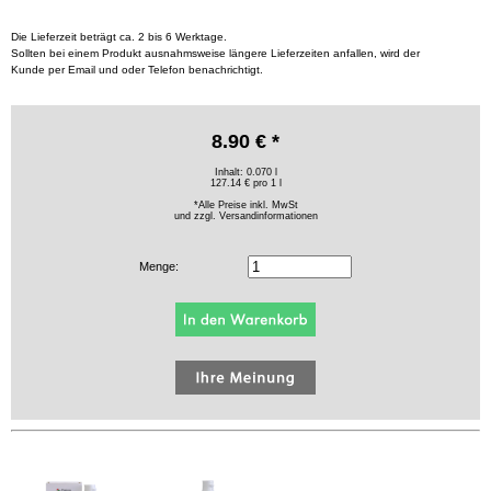
Die Lieferzeit beträgt ca. 2 bis 6 Werktage.
Sollten bei einem Produkt ausnahmsweise längere Lieferzeiten anfallen, wird der
Kunde per Email und oder Telefon benachrichtigt.
8.90 € *
Inhalt: 0.070 l
127.14 € pro 1 l
*Alle Preise inkl. MwSt
und zzgl.
Versandinformationen
Menge: