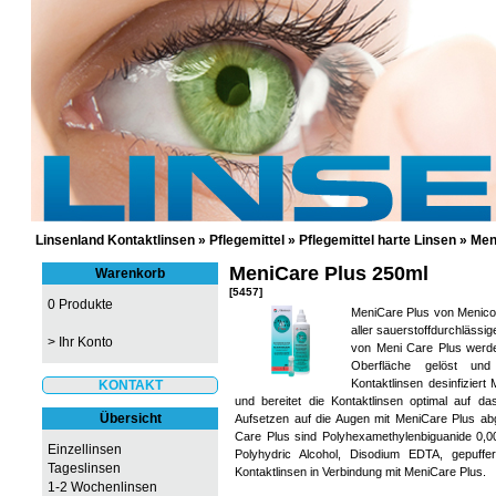
GÜNSTIGE KONTAKTLINSEN UND 
Linsenland Kontaktlinsen
»
Pflegemittel
»
Pflegemittel harte Linsen
»
Men
MeniCare Plus 250ml
Warenkorb
[5457]
0 Produkte
MeniCare Plus von Menicon 
aller sauerstoffdurchlässi
>
Ihr Konto
von Meni Care Plus werden
Oberfläche gelöst un
Kontaktlinsen desinfiziert
KONTAKT
und bereitet die Kontaktlinsen optimal auf 
Übersicht
Aufsetzen auf die Augen mit MeniCare Plus abg
Care Plus sind Polyhexamethylenbiguanide 0
Einzellinsen
Polyhydric Alcohol, Disodium EDTA, gepuffe
Tageslinsen
Kontaktlinsen in Verbindung mit MeniCare Plus.
1-2 Wochenlinsen