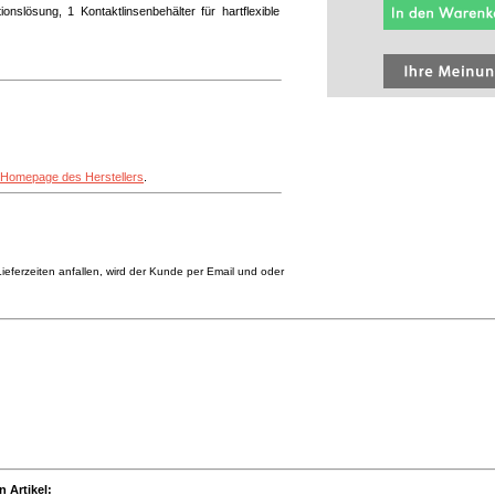
onslösung, 1 Kontaktlinsenbehälter für hartflexible
Homepage des Herstellers
.
eferzeiten anfallen, wird der Kunde per Email und oder
 Artikel: