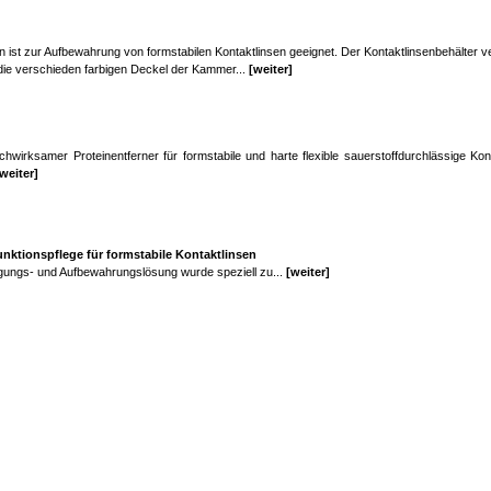
 ist zur Aufbewahrung von formstabilen Kontaktlinsen geeignet. Der Kontaktlinsenbehälter v
ie verschieden farbigen Deckel der Kammer...
[weiter]
hwirksamer Proteinentferner für formstabile und harte flexible sauerstoffdurchlässige Kon
weiter]
unktionspflege für formstabile Kontaktlinsen
gungs- und Aufbewahrungslösung wurde speziell zu...
[weiter]