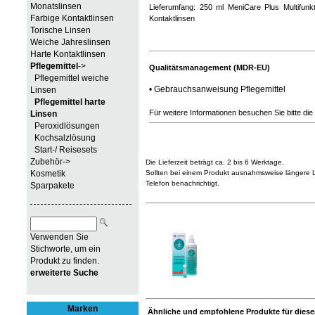
Monatslinsen
Lieferumfang: 250 ml MeniCare Plus Multifunkti
Farbige Kontaktlinsen
Kontaktlinsen
Torische Linsen
Weiche Jahreslinsen
Harte Kontaktlinsen
Pflegemittel
->
Qualitätsmanagement (MDR-EU)
Pflegemittel weiche
•
Gebrauchsanweisung Pflegemittel
Linsen
Pflegemittel harte
Für weitere Informationen besuchen Sie bitte die
Linsen
Peroxidlösungen
Kochsalzlösung
Start-/ Reisesets
Zubehör->
Die Lieferzeit beträgt ca. 2 bis 6 Werktage.
Sollten bei einem Produkt ausnahmsweise längere Li
Kosmetik
Telefon benachrichtigt.
Sparpakete
Verwenden Sie
Stichworte, um ein
Produkt zu finden.
erweiterte Suche
Marken
Ähnliche und empfohlene Produkte für diesen