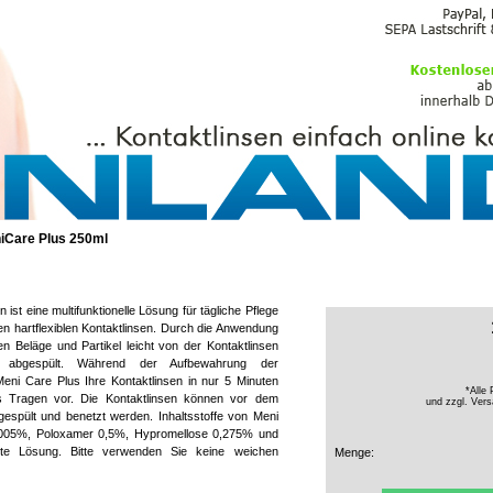
PFLEGEMITTEL
iCare Plus 250ml
ist eine multifunktionelle Lösung für tägliche Pflege
gen hartflexiblen Kontaktlinsen. Durch die Anwendung
 Beläge und Partikel leicht von der Kontaktlinsen
d abgespült. Während der Aufbewahrung der
 Meni Care Plus Ihre Kontaktlinsen in nur 5 Minuten
*Alle 
das Tragen vor. Die Kontaktlinsen können vor dem
und zzgl.
Vers
espült und benetzt werden. Inhaltsstoffe von Meni
,0005%, Poloxamer 0,5%, Hypromellose 0,275% und
rte Lösung. Bitte verwenden Sie keine weichen
Menge: