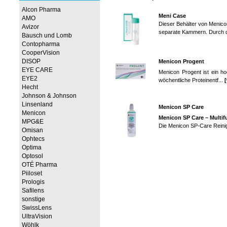
Alcon Pharma
Meni Case
AMO
Dieser Behälter von Menicon
Avizor
separate Kammern. Durch d
Bausch und Lomb
Contopharma
CooperVision
DISOP
Menicon Progent
EYE CARE
Menicon Progent ist ein hoc
EYE2
wöchentliche Proteinentf...
[
Hecht
Johnson & Johnson
Linsenland
Menicon SP Care
Menicon
Menicon SP Care – Multif
MPG&E
Die Menicon SP-Care Reini
Omisan
Ophtecs
Optima
Optosol
OTÉ Pharma
Piiloset
Prologis
Safilens
sonstige
SwissLens
UltraVision
Wöhlk