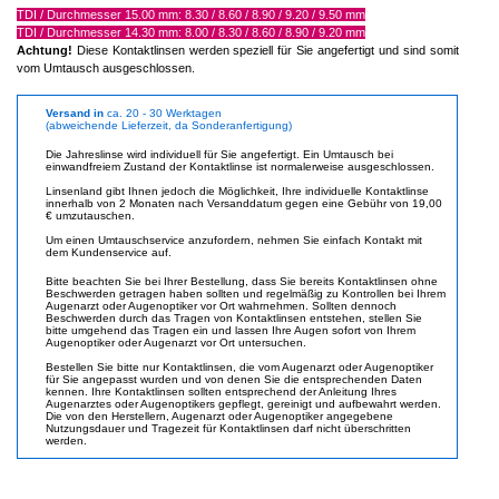
TDI / Durchmesser 15.00 mm: 8.30 / 8.60 / 8.90 / 9.20 / 9.50 mm
TDI / Durchmesser 14.30 mm: 8.00 / 8.30 / 8.60 / 8.90 / 9.20 mm
Achtung!
Diese Kontaktlinsen werden speziell für Sie angefertigt und sind somit
vom Umtausch ausgeschlossen.
Versand in
ca. 20 - 30 Werktagen
(abweichende Lieferzeit, da Sonderanfertigung)
Die Jahreslinse wird individuell für Sie angefertigt. Ein Umtausch bei
einwandfreiem Zustand der Kontaktlinse ist normalerweise ausgeschlossen.
Linsenland gibt Ihnen jedoch die Möglichkeit, Ihre individuelle Kontaktlinse
innerhalb von 2 Monaten nach Versanddatum gegen eine Gebühr von 19,00
€ umzutauschen.
Um einen Umtauschservice anzufordern, nehmen Sie einfach Kontakt mit
dem Kundenservice auf.
Bitte beachten Sie bei Ihrer Bestellung, dass Sie bereits Kontaktlinsen ohne
Beschwerden getragen haben sollten und regelmäßig zu Kontrollen bei Ihrem
Augenarzt oder Augenoptiker vor Ort wahrnehmen. Sollten dennoch
Beschwerden durch das Tragen von Kontaktlinsen entstehen, stellen Sie
bitte umgehend das Tragen ein und lassen Ihre Augen sofort von Ihrem
Augenoptiker oder Augenarzt vor Ort untersuchen.
Bestellen Sie bitte nur Kontaktlinsen, die vom Augenarzt oder Augenoptiker
für Sie angepasst wurden und von denen Sie die entsprechenden Daten
kennen. Ihre Kontaktlinsen sollten entsprechend der Anleitung Ihres
Augenarztes oder Augenoptikers gepflegt, gereinigt und aufbewahrt werden.
Die von den Herstellern, Augenarzt oder Augenoptiker angegebene
Nutzungsdauer und Tragezeit für Kontaktlinsen darf nicht überschritten
werden.