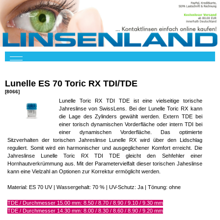
Lunelle ES 70 Toric RX TDI/TDE
[8066]
Lunelle Toric RX TDI TDE ist eine vielseitige torische
Jahreslinse von SwissLens. Bei der Lunelle Toric RX kann
die Lage des Zylinders gewählt werden. Extern TDE bei
einer torisch dynamischen Vorderfläche oder intern TDI bei
einer dynamischen Vorderfläche. Das optimierte
Sitzverhalten der torischen Jahreslinse Lunelle RX wird über den Lidschlag
reguliert. Somit wird ein harmonischer und ausgeglichener Komfort erreicht. Die
Jahreslinse Lunelle Toric RX TDI TDE gleicht den Sehfehler einer
Hornhautverkrümmung aus. Mit der Parametervielfalt dieser torischen Jaheslinse
kann eine Vielzahl an Optionen zur Korrektur ermöglicht werden.
Material: ES 70 UV | Wassergehalt: 70 % | UV-Schutz: Ja | Tönung: ohne
TDE / Durchmesser 15.00 mm: 8.50 / 8.70 / 8.90 / 9.10 / 9.30 mm
TDE / Durchmesser 14.30 mm: 8.00 / 8.30 / 8.60 / 8.90 / 9.20 mm