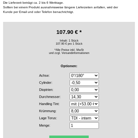
Die Lieferzeit beträgt ca. 2 bis 6 Werktage.
Sollten bei einem Produkt ausnahmsweise längere Lieferzeiten anfallen, wird der
Kunde per Email und oder Telefon benachrichtigt.
107.90 € *
Inhalt: 1 Stück
107.90 € pro 1 Stück
*Alle Preise inkl. MwSt
und zzgl.
Versandinformationen
Optionen:
Achse:
Cylinder:
Dioptrien:
Durchmesser:
Handling Tint:
Krümmung:
Lage Torus:
Menge: