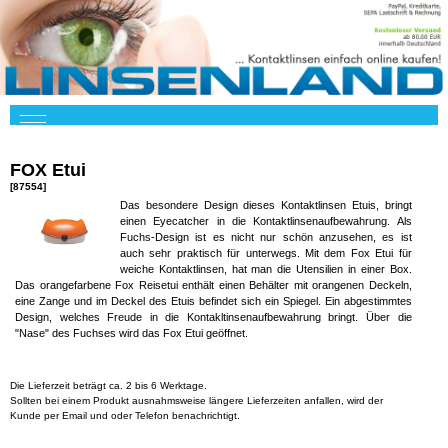
FOX Etui
[87554]
Das besondere Design dieses Kontaktlinsen Etuis, bringt
einen Eyecatcher in die Kontaktlinsenaufbewahrung. Als
Fuchs-Design ist es nicht nur schön anzusehen, es ist
auch sehr praktisch für unterwegs. Mit dem Fox Etui für
weiche Kontaktlinsen, hat man die Utensilien in einer Box.
Das orangefarbene Fox Reisetui enthält einen Behälter mit orangenen Deckeln,
eine Zange und im Deckel des Etuis befindet sich ein Spiegel. Ein abgestimmtes
Design, welches Freude in die Kontakltinsenaufbewahrung bringt. Über die
"Nase" des Fuchses wird das Fox Etui geöffnet.
Die Lieferzeit beträgt ca. 2 bis 6 Werktage.
Sollten bei einem Produkt ausnahmsweise längere Lieferzeiten anfallen, wird der
Kunde per Email und oder Telefon benachrichtigt.