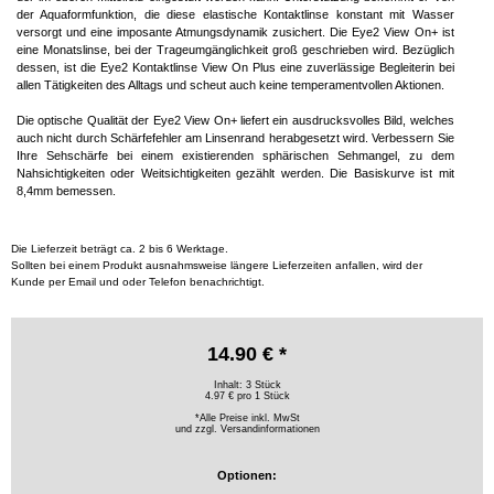
der Aquaformfunktion, die diese elastische Kontaktlinse konstant mit Wasser
versorgt und eine imposante Atmungsdynamik zusichert. Die Eye2 View On+ ist
eine Monatslinse, bei der Trageumgänglichkeit groß geschrieben wird. Bezüglich
dessen, ist die Eye2 Kontaktlinse View On Plus eine zuverlässige Begleiterin bei
allen Tätigkeiten des Alltags und scheut auch keine temperamentvollen Aktionen.
Die optische Qualität der Eye2 View On+ liefert ein ausdrucksvolles Bild, welches
auch nicht durch Schärfefehler am Linsenrand herabgesetzt wird. Verbessern Sie
Ihre Sehschärfe bei einem existierenden sphärischen Sehmangel, zu dem
Nahsichtigkeiten oder Weitsichtigkeiten gezählt werden. Die Basiskurve ist mit
8,4mm bemessen.
Die Lieferzeit beträgt ca. 2 bis 6 Werktage.
Sollten bei einem Produkt ausnahmsweise längere Lieferzeiten anfallen, wird der
Kunde per Email und oder Telefon benachrichtigt.
14.90 € *
Inhalt: 3 Stück
4.97 € pro 1 Stück
*Alle Preise inkl. MwSt
und zzgl.
Versandinformationen
Optionen: