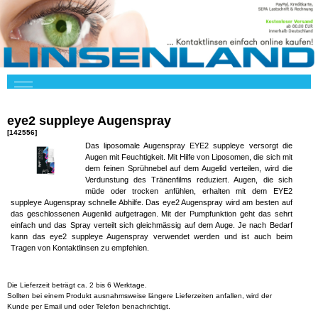
eye2 suppleye Augenspray
[142556]
Das liposomale Augenspray EYE2 suppleye versorgt die
Augen mit Feuchtigkeit. Mit Hilfe von Liposomen, die sich mit
dem feinen Sprühnebel auf dem Augelid verteilen, wird die
Verdunstung des Tränenfilms reduziert. Augen, die sich
müde oder trocken anfühlen, erhalten mit dem EYE2
suppleye Augenspray schnelle Abhilfe. Das eye2 Augenspray wird am besten auf
das geschlossenen Augenlid aufgetragen. Mit der Pumpfunktion geht das sehrt
einfach und das Spray verteilt sich gleichmässig auf dem Auge. Je nach Bedarf
kann das eye2 suppleye Augenspray verwendet werden und ist auch beim
Tragen von Kontaktlinsen zu empfehlen.
Die Lieferzeit beträgt ca. 2 bis 6 Werktage.
Sollten bei einem Produkt ausnahmsweise längere Lieferzeiten anfallen, wird der
Kunde per Email und oder Telefon benachrichtigt.