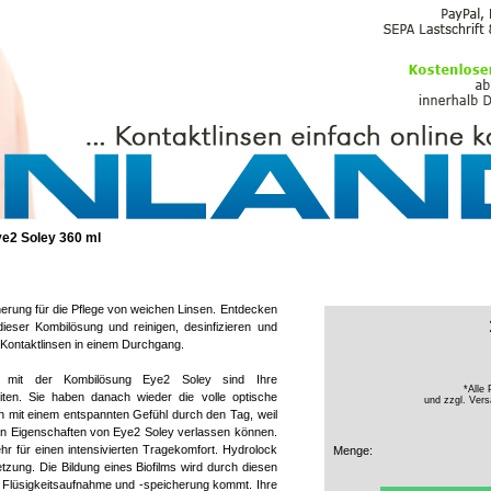
PFLEGEMITTEL
e2 Soley 360 ml
herung für die Pflege von weichen Linsen. Entdecken
ieser Kombilösung und reinigen, desinfizieren und
 Kontaktlinsen in einem Durchgang.
 mit der Kombilösung Eye2 Soley sind Ihre
*Alle 
eiten. Sie haben danach wieder die volle optische
und zzgl.
Vers
n mit einem entspannten Gefühl durch den Tag, weil
nden Eigenschaften von Eye2 Soley verlassen können.
r für einen intensivierten Tragekomfort. Hydrolock
Menge:
tzung. Die Bildung eines Biofilms wird durch diesen
n Flüsigkeitsaufnahme und -speicherung kommt. Ihre