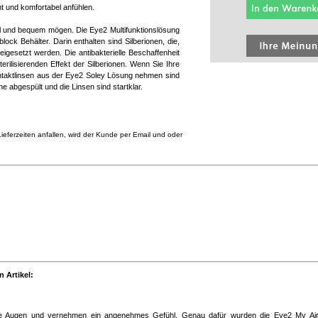
t und komfortabel anfühlen.
ll und bequem mögen. Die Eye2 Multifunktionslösung
lock Behälter. Darin enthalten sind Silberionen, die,
igesetzt werden. Die antibakterielle Beschaffenheit
erilisierenden Effekt der Silberionen. Wenn Sie Ihre
ontaktlinsen aus der Eye2 Soley Lösung nehmen sind
e abgespült und die Linsen sind startklar.
eferzeiten anfallen, wird der Kunde per Email und oder
 Artikel:
re Augen und vernehmen ein angenehmes Gefühl. Genau dafür wurden die Eye2 My Air