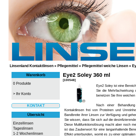
GÜNSTIGE KONTAKTLINSEN UND 
Linsenland Kontaktlinsen
»
Pflegemittel
»
Pflegemittel weiche Linsen
»
Ey
Eye2 Soley 360 ml
Warenkorb
[100548]
0 Produkte
Eye2 Soley ist eine Bereic
Sie die Mehrfachwirkung d
>
Ihr Konto
benetzen Sie Ihre weichen
Nach einer Behandlung
KONTAKT
Kontaktlinsen frei von Proteinen und Unreinh
Übersicht
Bandbreite ihrer Linsen zur Verfügung und gehe
Sie wissen, dass Sie sich auf die desinfiziere
Einzellinsen
Diese Multifunktionslösung macht aber noch meh
Tageslinsen
ist das Zauberwort für eine langanhaltende Bene
1-2 Wochenlinsen
Effekt unterbunden, womit es zu einer optimale