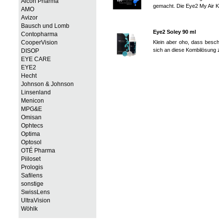
Alcon Pharma
gemacht. Die Eye2 My Air Ko
AMO
Avizor
Bausch und Lomb
Eye2 Soley 90 ml
Contopharma
CooperVision
Klein aber oho, dass besch
sich an diese Kombilösung z
DISOP
EYE CARE
EYE2
Hecht
Johnson & Johnson
Linsenland
Menicon
MPG&E
Omisan
Ophtecs
Optima
Optosol
OTÉ Pharma
Piiloset
Prologis
Safilens
sonstige
SwissLens
UltraVision
Wöhlk