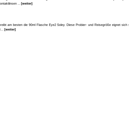
ntaktlinsen ...
[weiter]
reibt am besten die 90ml Flasche Eye2 Soley. Diese Probier- und Reisegröße eignet sich s
...
[weiter]