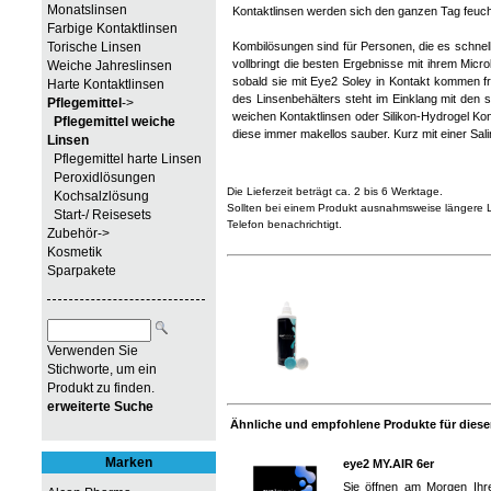
Monatslinsen
Kontaktlinsen werden sich den ganzen Tag feuch
Farbige Kontaktlinsen
Torische Linsen
Kombilösungen sind für Personen, die es schne
vollbringt die besten Ergebnisse mit ihrem Microb
Weiche Jahreslinsen
sobald sie mit Eye2 Soley in Kontakt kommen fre
Harte Kontaktlinsen
des Linsenbehälters steht im Einklang mit den st
Pflegemittel
->
weichen Kontaktlinsen oder Silikon-Hydrogel K
Pflegemittel weiche
diese immer makellos sauber. Kurz mit einer Salin
Linsen
Pflegemittel harte Linsen
Peroxidlösungen
Die Lieferzeit beträgt ca. 2 bis 6 Werktage.
Kochsalzlösung
Sollten bei einem Produkt ausnahmsweise längere Li
Start-/ Reisesets
Telefon benachrichtigt.
Zubehör->
Kosmetik
Sparpakete
Verwenden Sie
Stichworte, um ein
Produkt zu finden.
erweiterte Suche
Ähnliche und empfohlene Produkte für diesen
Marken
eye2 MY.AIR 6er
Sie öffnen am Morgen Ih