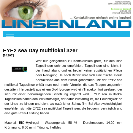
EYE2 sea Day multifokal 32er
[94207]
Wer nur gelegentlich zu Kontaktlinsen greift, für den sind
Tageslinsen sehr zu empfehlen. Tageslinsen sind leicht in
der Handhabung und es bedarf keiner zusätzlichen Pflege
oder Reinigung. Je nach Bedarf wird sich eine frische sterile
Kontaktlinse aus dem Blister genommen. Mit der EYE2 sea
multifokal Tageslinse erhält man noch mehr Vorteile, die das Tragen angenehm
gestalten. Hergestellt aus einem Bio-Hydrogel wird ein Tragekomfort geebnet, der
sich mit einer hervorragenden Benetzung ergänzt wird. EYE2 sea multifokal
Tageslinsen haben den Wirkstoff Algin, der dafür zuständig ist, die Feuchtigkeit an
der Linse zu binden und dient als natürlicher Schutzfilm. Bei Altersweitsichtigkeit
empfehlen sich die EYE2 sea multifokal Tageslinsen, die bequem, verträglich und
eine gute Preis-Leistung haben.
Material: BIO-Hydrogel | Wassergehalt: 58 % | Durchmesser: 14.20 mm
Krümmung: 8.80 mm | Tönung: Hellblau