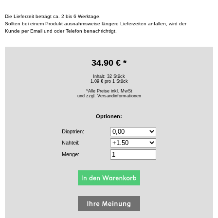
Die Lieferzeit beträgt ca. 2 bis 6 Werktage.
Sollten bei einem Produkt ausnahmsweise längere Lieferzeiten anfallen, wird der
Kunde per Email und oder Telefon benachrichtigt.
34.90 € *
Inhalt: 32 Stück
1.09 € pro 1 Stück
*Alle Preise inkl. MwSt
und zzgl.
Versandinformationen
Optionen:
Dioptrien:
Nahteil:
Menge: