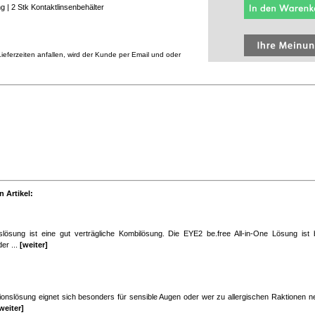
ng | 2 Stk Kontaktlinsenbehälter
eferzeiten anfallen, wird der Kunde per Email und oder
 Artikel:
nslösung ist eine gut verträgliche Kombilösung. Die EYE2 be.free All-in-One Lösung ist
er ...
[weiter]
ionslösung eignet sich besonders für sensible Augen oder wer zu allergischen Raktionen ne
weiter]