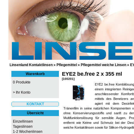
GÜNSTIGE KONTAKTLINSEN UND 
Linsenland Kontaktlinsen
»
Pflegemittel
»
Pflegemittel weiche Linsen
»
EY
EYE2 be.free 2 x 355 ml
Warenkorb
[100201]
0 Produkte
EYE2 be.free Kombilösung
einem integrierten Reinige
>
Ihr Konto
anschliessender Komfort
mittels des Benetzers an
agiert mit dem Desinfek
KONTAKT
Tränenfilm in seine natürlichen Komponenten v
Übersicht
ohne Konservierungsstoffe und sanft zu den
Multifunktionslösung für sensible Augen. P
Einzellinsen
entfernt wie Keime und Schmutz bei der Desin
Tageslinsen
weiche Kontaktlinsen sowie für Silikon-Hydrogell
1-2 Wochenlinsen