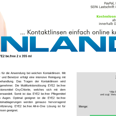
PFLEGEMITTEL
E2 be.free 2 x 355 ml
 für die Anwendung bei weichen Kontaktlinsen. Mit
r und Benetzer erfolgt eine intensive Reinigung mit
behandlung. Das Tragen der Kontaktlinsen wird
genehmer. Die Multifunktionslösung EYE2 be.free
tionsmittel OxyChlorite, welches sich mit dem
*Alle 
erwandelt. Somit ist das EYE2 be.free Pflegemittel
und zzgl.
Vers
 Augen. Optimal geeignet ist die EYE2 be.free
roteinablagerungen werden genauso hervorragend
fizierung. EYE2 be.free All-in-One Lösung ist für
Menge:
insen geeignet.