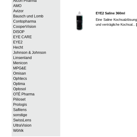
Alcon Pharma
AMO
Avizor
EYE2 Saline 360ml
Bausch und Lomb
Eine Saline Kochsalzlösung 
Contopharma
und verträgliche Kochsal...
CooperVision
DISOP
EYE CARE
EYE2
Hecht
Johnson & Johnson
Linsenland
Menicon
MPG&E
Omisan
Ophtecs
Optima
Optosol
OTÉ Pharma
Piiloset
Prologis
Safilens
sonstige
SwissLens
UltraVision
Wöhlk