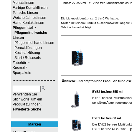
Monatslinsen
Inhalt: 2x 355 ml EYE2 be.free Multifinktionslösu
Farbige Kontaktlinsen
Torische Linsen
Weiche Jahreslinsen
Die Lieferzeit beträgt ca. 2 bis 6 Werktage.
Harte Kontaktlinsen
Sollten bei einem Produkt ausnahmsweise längere Li
Pflegemittel
->
Telefon benachrichtigt.
Pflegemittel weiche
Linsen
Pflegemittel harte Linsen
Peroxidlösungen
Kochsalzlösung
Start-/ Reisesets
Zubehör->
Kosmetik
Sparpakete
Ähnliche und empfohlene Produkte für diesen
EYE2 be.free 355 ml
Verwenden Sie
EYE2 be.free Multifunktio
Stichworte, um ein
sensiblen Augen geeignet od
Produkt zu finden.
erweiterte Suche
EYE2 be.free 60 ml
Marken
Die EYE2 be.free Multifunkt
EYE2 be.free All-in-One ...
[