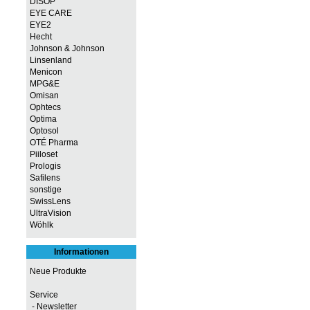
DISOP
EYE CARE
EYE2
Hecht
Johnson & Johnson
Linsenland
Menicon
MPG&E
Omisan
Ophtecs
Optima
Optosol
OTÉ Pharma
Piiloset
Prologis
Safilens
sonstige
SwissLens
UltraVision
Wöhlk
Informationen
Neue Produkte
Service
- Newsletter