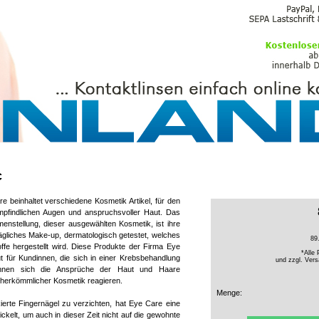
PFLEGEMITTEL
c
 beinhaltet verschiedene Kosmetik Artikel, für den
mpfindlichen Augen und anspruchsvoller Haut. Das
nstellung, dieser ausgewählten Kosmetik, ist ihre
ägliches Make-up, dermatologisch getestet, welches
89
offe hergestellt wird. Diese Produkte der Firma Eye
*Alle 
ut für Kundinnen, die sich in einer Krebsbehandlung
und zzgl.
Vers
önnen sich die Ansprüche der Haut und Haare
e herkömmlicher Kosmetik reagieren.
Menge:
erte Fingernägel zu verzichten, hat Eye Care eine
ickelt, um auch in dieser Zeit nicht auf die gewohnte