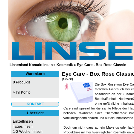
GÜNSTIGE KONTAKTLINSEN UND 
Linsenland Kontaktlinsen
»
Kosmetik
»
Eye Care - Box Rose Classic
Eye Care - Box Rose Classi
Warenkorb
[53670]
0 Produkte
Die Box Rose von Eye Care
täglichen Gebrauch bei e
>
Ihr Konto
besondere an der Zusamme
Beschaffenheit. Hochvertr
ohne gefährliche Inhaltsst
KONTAKT
Care sind speziell für die sanfte Pflege der Ha
Übersicht
befinden. Während einer Chemotherapie k
vorrübergehend ändern und auf die Inhaltsstoff
Einzellinsen
Tageslinsen
Doch um nicht ganz auf ein Make up oder lacki
1-2 Wochenlinsen
Produktlinie mit hochverträglicher Kosmetik entw