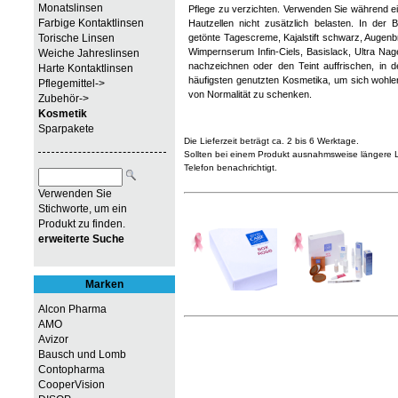
Monatslinsen
Pflege zu verzichten. Verwenden Sie während e
Farbige Kontaktlinsen
Hautzellen nicht zusätzlich belasten. In der
Torische Linsen
getönte Tagescreme, Kajalstift schwarz, Augenbr
Wimpernserum Infin-Ciels, Basislack, Ultra Na
Weiche Jahreslinsen
nachzeichnen oder den Teint auffrischen, in
Harte Kontaktlinsen
häufigsten genutzten Kosmetika, um sich wohle
Pflegemittel->
von Normalität zu schenken.
Zubehör->
Kosmetik
Sparpakete
Die Lieferzeit beträgt ca. 2 bis 6 Werktage.
Sollten bei einem Produkt ausnahmsweise längere Li
Telefon benachrichtigt.
Verwenden Sie
Stichworte, um ein
Produkt zu finden.
erweiterte Suche
Marken
Alcon Pharma
AMO
Avizor
Bausch und Lomb
Contopharma
CooperVision