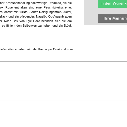
iner Krebsbehandlung hochwertige Produkte, die die
 Box Rose enthalten sind eine Feuchtigkeitscreme,
auenstift mit Bürste, Sanfte Reinigungsmilch 200ml,
gellack und ein pflegendes Nagelöl. Ob Augenbrauen
 der Rose Box von Eye Care befinden sich die am
r zu fühlen, den Selbstwert zu heben und ein Stück
eferzeiten anfallen, wird der Kunde per Email und oder