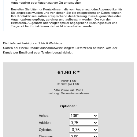
Augenoptiker oder Augenarzt vor Ort untersuchen.
Bestellen Sie bitte nur Kontaktlinsen, die vom Augenarzt oder Augenoptiker für
Sie angepasst wurden und von denen Sie die entsprechenden Daten kennen.
Ihre Kontaktlinsen sollten entsprechend der Anleitung Ihres Augenarztes oder
Augenoptikers gepflegt, gereinigt und aufbewahrt werden. Die von den
Herstellern, Augenarzt oder Augenoptiker angegebene Nutzungsdauer und
Tragezeit für Kontaktlinsen darf nicht überschritten werden.
Die Lieferzeit beträgt ca. 2 bis 6 Werktage.
Sollten bei einem Produkt ausnahmsweise längere Lieferzeiten anfallen, wird der
Kunde per Email und oder Telefon benachrichtigt.
61.90 € *
Inhalt: 1 Stk
61.90 € pro 1 Stk
*Alle Preise inkl. MwSt
und zzgl.
Versandinformationen
Optionen:
Achse:
Addition:
Cylinder:
Dioptrien: