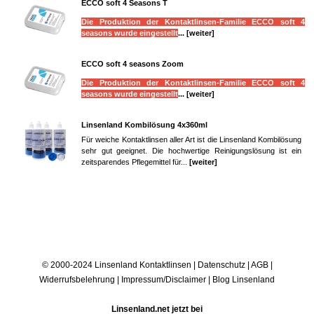
ECCO soft 4 Seasons T
Die Produktion der Kontaktlinsen-Familie ECCO soft 4
seasons wurde eingestellt
...
[weiter]
ECCO soft 4 seasons Zoom
Die Produktion der Kontaktlinsen-Familie ECCO soft 4
seasons wurde eingestellt
...
[weiter]
Linsenland Kombilösung 4x360ml
Für weiche Kontaktlinsen aller Art ist die Linsenland Kombilösung
sehr gut geeignet. Die hochwertige Reinigungslösung ist ein
zeitsparendes Pflegemittel für...
[weiter]
© 2000-2024 Linsenland
Kontaktlinsen
|
Datenschutz
|
AGB
|
Widerrufsbelehrung
|
Impressum/Disclaimer
|
Blog Linsenland
Linsenland.net jetzt bei