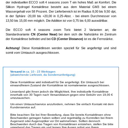
der individuellen ECCO soft 4 seasons zoom T ein hohes Maß an Komfort. Die
Silikon Hydrogel Kontaktlinse besteht aus dem Material GM3 bei einem
Wassergehalt von 58 Prozent. Der Lieferbereich ist im Radius 8,00 bis 9,50 dpt,
in der Sphäre -20,00 bis +20,00 in 0,25-Abst. - bei einem Durchmesser von
13,50 bis 15,00 mm möglich. Die Addition ist von 0,75 bis 6,00 auswählbar.
Die ECCO soft 4 seasons zoom Toric bietet 2 Varianten an; die
Standardvariante
CN (Center Near)
bei dem sich die Nahstärke im Zentrum
der Kontaktlinse befindet und bei
CD (Center Distance)
ist es die Fernstärke.
Achtung!
Diese Kontaktlinsen werden speziell für Sie angefertigt und sind
somit vom Umtausch ausgeschlossen.
Versand in
ca. 10 - 15 Werktagen
(abweichende Lieferzeit, da Sondernanfertigung)
Diese Kontaktlinse wird individuell für Sie angefertigt. Ein Umtausch bei
einwandfreiem Zustand der Kontaktlinse ist normalerweise ausgeschlossen.
Linsenland gibt Ihnen jedoch die Möglichkeit, Ihre individuelle Kontaktlinse
innerhalb von 30 Tagen nach Versanddatum gegen eine Gebühr von 19,00 €
umzutauschen.
Um einen Umtauschservice anzufordern, nehmen Sie einfach Kontakt mit dem
Kundenservice auf.
Bitte beachten Sie bei Ihrer Bestellung, dass Sie bereits Kontaktlinsen ohne
Beschwerden getragen haben sollten und regelmäßig zu Kontrollen bei Ihrem
Augenarzt oder Augenoptiker vor Ort wahrnehmen. Sollten dennoch
Beschwerden durch das Tragen von Kontaktlinsen entstehen, stellen Sie bitte
umgehend das Tragen ein und lassen Ihre Augen sofort von Ihrem