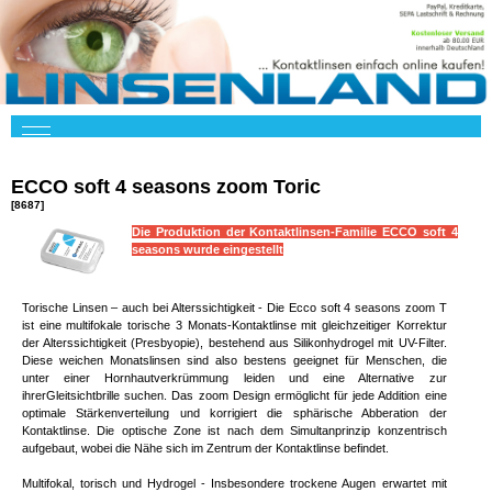
ECCO soft 4 seasons zoom Toric
[8687]
Die Produktion der Kontaktlinsen-Familie ECCO soft 4
seasons wurde eingestellt
Torische Linsen – auch bei Alterssichtigkeit - Die Ecco soft 4 seasons zoom T
ist eine multifokale torische 3 Monats-Kontaktlinse mit gleichzeitiger Korrektur
der Alterssichtigkeit (Presbyopie), bestehend aus Silikonhydrogel mit UV-Filter.
Diese weichen Monatslinsen sind also bestens geeignet für Menschen, die
unter einer Hornhautverkrümmung leiden und eine Alternative zur
ihrerGleitsichtbrille suchen. Das zoom Design ermöglicht für jede Addition eine
optimale Stärkenverteilung und korrigiert die sphärische Abberation der
Kontaktlinse. Die optische Zone ist nach dem Simultanprinzip konzentrisch
aufgebaut, wobei die Nähe sich im Zentrum der Kontaktlinse befindet.
Multifokal, torisch und Hydrogel - Insbesondere trockene Augen erwartet mit