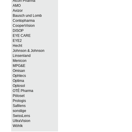
Alcon Pharma
AMO
Avizor
Bausch und Lomb
Contopharma
CooperVision
DISOP
EYE CARE
EYE2
Hecht
Johnson & Johnson
Linsenland
Menicon
MPG&E
Omisan
Ophtecs
Optima
Optosol
OTÉ Pharma
Piiloset
Prologis
Safilens
sonstige
SwissLens
UltraVision
Wöhlk