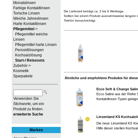
Monatslinsen
Farbige Kontaktlinsen
Die Lieferzeit beträgt ca. 2 bis 6 Werktage.
Torische Linsen
Sollten bei einem Produkt ausnahmsweise längere Li
Weiche Jahreslinsen
Telefon benachrichtigt.
Harte Kontaktlinsen
Pflegemittel
->
Pflegemittel weiche
Linsen
Pflegemittel harte Linsen
Peroxidlösungen
Kochsalzlösung
Start-/ Reisesets
Zubehör->
Kosmetik
Sparpakete
Ähnliche und empfohlene Produkte für diesen
Ecco Soft & Change Sali
Ecco Saline aus der Reihe 
Verwenden Sie
Kontaktlinsen-Typen geeigne
Stichworte, um ein
Produkt zu finden.
erweiterte Suche
Linsenland KS Kochsalz
Die neue Linsenland KS Koc
Hilfe dieser sterilen Kochsal
Marken