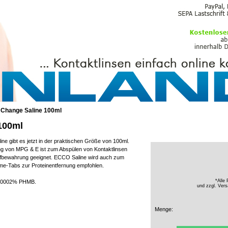
PFLEGEMITTEL
 Change Saline 100ml
100ml
ine gibt es jetzt in der praktischen Größe von 100ml.
ung von MPG & E ist zum Abspülen von Kontaktlinsen
ufbewahrung geeignet. ECCO Saline wird auch zum
e-Tabs zur Proteinentfernung empfohlen.
*Alle 
0,0002% PHMB.
und zzgl.
Vers
Menge: