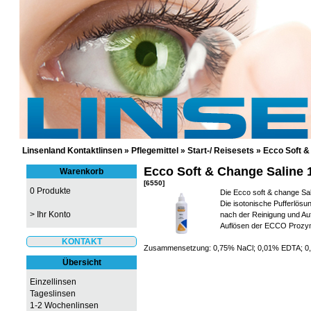
GÜNSTIGE KONTAKTLINSEN UND 
Linsenland Kontaktlinsen
»
Pflegemittel
»
Start-/ Reisesets
»
Ecco Soft &
Ecco Soft & Change Saline 
Warenkorb
[6550]
0 Produkte
Die Ecco soft & change Sal
Die isotonische Pufferlös
>
Ihr Konto
nach der Reinigung und A
Auflösen der ECCO Prozym
KONTAKT
Zusammensetzung: 0,75% NaCl; 0,01% EDTA; 
Übersicht
Einzellinsen
Tageslinsen
1-2 Wochenlinsen