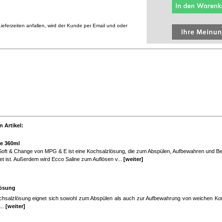
eferzeiten anfallen, wird der Kunde per Email und oder
 Artikel:
ne 360ml
Soft & Change von MPG & E ist eine Kochsalzlösung, die zum Abspülen, Aufbewahren und Be
t ist. Außerdem wird Ecco Saline zum Auflösen v...
[weiter]
lösung
hsalzlösung eignet sich sowohl zum Abspülen als auch zur Aufbewahrung von weichen Kont
...
[weiter]