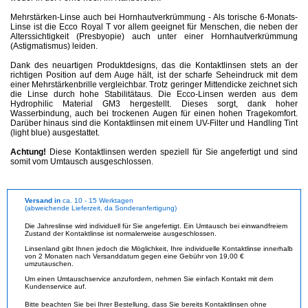
Mehrstärken-Linse auch bei Hornhautverkrümmung - Als torische 6-Monats-
Linse ist die Ecco Royal T vor allem geeignet für Menschen, die neben der
Alterssichtigkeit (Presbyopie) auch unter einer Hornhautverkrümmung
(Astigmatismus) leiden.
Dank des neuartigen Produktdesigns, das die Kontaktlinsen stets an der
richtigen Position auf dem Auge hält, ist der scharfe Seheindruck mit dem
einer Mehrstärkenbrille vergleichbar. Trotz geringer Mittendicke zeichnet sich
die Linse durch hohe Stabilitätaus. Die Ecco-Linsen werden aus dem
Hydrophilic Material GM3 hergestellt. Dieses sorgt, dank hoher
Wasserbindung, auch bei trockenen Augen für einen hohen Tragekomfort.
Darüber hinaus sind die Kontaktlinsen mit einem UV-Filter und Handling Tint
(light blue) ausgestattet.
Achtung!
Diese Kontaktlinsen werden speziell für Sie angefertigt und sind
somit vom Umtausch ausgeschlossen.
Versand in
ca. 10 - 15 Werktagen
(abweichende Lieferzeit, da Sonderanfertigung)
Die Jahreslinse wird individuell für Sie angefertigt. Ein Umtausch bei einwandfreiem
Zustand der Kontaktlinse ist normalerweise ausgeschlossen.
Linsenland gibt Ihnen jedoch die Möglichkeit, Ihre individuelle Kontaktlinse innerhalb
von 2 Monaten nach Versanddatum gegen eine Gebühr von 19,00 €
umzutauschen.
Um einen Umtauschservice anzufordern, nehmen Sie einfach Kontakt mit dem
Kundenservice auf.
Bitte beachten Sie bei Ihrer Bestellung, dass Sie bereits Kontaktlinsen ohne