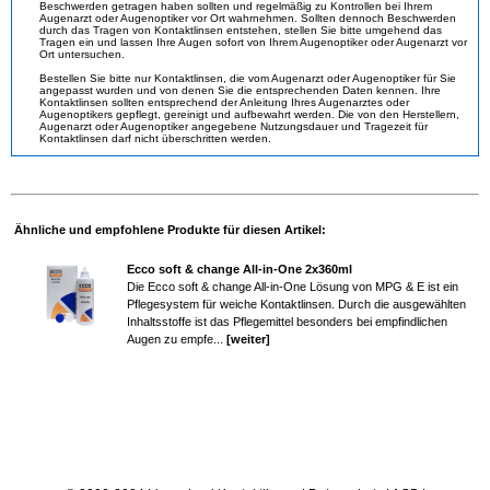
Beschwerden getragen haben sollten und regelmäßig zu Kontrollen bei Ihrem
Augenarzt oder Augenoptiker vor Ort wahrnehmen. Sollten dennoch Beschwerden
durch das Tragen von Kontaktlinsen entstehen, stellen Sie bitte umgehend das
Tragen ein und lassen Ihre Augen sofort von Ihrem Augenoptiker oder Augenarzt vor
Ort untersuchen.
Bestellen Sie bitte nur Kontaktlinsen, die vom Augenarzt oder Augenoptiker für Sie
angepasst wurden und von denen Sie die entsprechenden Daten kennen. Ihre
Kontaktlinsen sollten entsprechend der Anleitung Ihres Augenarztes oder
Augenoptikers gepflegt, gereinigt und aufbewahrt werden. Die von den Herstellern,
Augenarzt oder Augenoptiker angegebene Nutzungsdauer und Tragezeit für
Kontaktlinsen darf nicht überschritten werden.
Ähnliche und empfohlene Produkte für diesen Artikel:
Ecco soft & change All-in-One 2x360ml
Die Ecco soft & change All-in-One Lösung von MPG & E ist ein
Pflegesystem für weiche Kontaktlinsen. Durch die ausgewählten
Inhaltsstoffe ist das Pflegemittel besonders bei empfindlichen
Augen zu empfe...
[weiter]