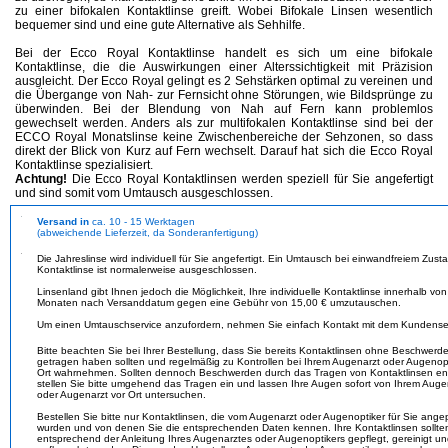
zu einer bifokalen Kontaktlinse greift. Wobei Bifokale Linsen wesentlich
bequemer sind und eine gute Alternative als Sehhilfe.
Bei der Ecco Royal Kontaktlinse handelt es sich um eine bifokale
Kontaktlinse, die die Auswirkungen einer Alterssichtigkeit mit Präzision
ausgleicht. Der Ecco Royal gelingt es 2 Sehstärken optimal zu vereinen und
die Übergange von Nah- zur Fernsicht ohne Störungen, wie Bildsprünge zu
überwinden. Bei der Blendung von Nah auf Fern kann problemlos
gewechselt werden. Anders als zur multifokalen Kontaktlinse sind bei der
ECCO Royal Monatslinse keine Zwischenbereiche der Sehzonen, so dass
direkt der Blick von Kurz auf Fern wechselt. Darauf hat sich die Ecco Royal
Kontaktlinse spezialisiert.
Achtung!
Die Ecco Royal Kontaktlinsen werden speziell für Sie angefertigt
und sind somit vom Umtausch ausgeschlossen.
Versand in
ca. 10 - 15 Werktagen
(abweichende Lieferzeit, da Sonderanfertigung)
Die Jahreslinse wird individuell für Sie angefertigt. Ein Umtausch bei einwandfreiem Zust
Kontaktlinse ist normalerweise ausgeschlossen.
Linsenland gibt Ihnen jedoch die Möglichkeit, Ihre individuelle Kontaktlinse innerhalb von
Monaten nach Versanddatum gegen eine Gebühr von 15,00 € umzutauschen.
Um einen Umtauschservice anzufordern, nehmen Sie einfach Kontakt mit dem Kundenser
Bitte beachten Sie bei Ihrer Bestellung, dass Sie bereits Kontaktlinsen ohne Beschwerd
getragen haben sollten und regelmäßig zu Kontrollen bei Ihrem Augenarzt oder Augenopt
Ort wahrnehmen. Sollten dennoch Beschwerden durch das Tragen von Kontaktlinsen en
stellen Sie bitte umgehend das Tragen ein und lassen Ihre Augen sofort von Ihrem Auge
oder Augenarzt vor Ort untersuchen.
Bestellen Sie bitte nur Kontaktlinsen, die vom Augenarzt oder Augenoptiker für Sie ange
wurden und von denen Sie die entsprechenden Daten kennen. Ihre Kontaktlinsen sollte
entsprechend der Anleitung Ihres Augenarztes oder Augenoptikers gepflegt, gereinigt u