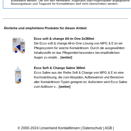
aufbewahrt werden. Die von den Herstellern, Augenarzt oder Augenoptiker angegebene
Nutzungsdauer und Tragezeit für Kontaktlinsen darf nicht überschritten werden.
Ähnliche und empfohlene Produkte für diesen Artikel:
Ecco soft & change All-in-One 2x360ml
Die Ecco soft & change All-in-One Lösung von MPG & E ist ein
Pflegesystem für weiche Kontaktlinsen. Durch die ausgewählten
Inhaltsstoffe ist das Pflegemittel besonders bei empfindlichen
Augen zu empfe...
[weiter]
Ecco Soft & Change Saline 360ml
Ecco Saline aus der Reihe Soft & Change von MPG & E ist eine
Kochsalzlösung, die zum Abspülen, Aufbewahren und Benetzen
aller Kontaktlinsen-Typen geeignet ist. Außerdem wird Ecco Saline
zum Auflösen v...
[weiter]
© 2000-2024 Linsenland
Kontaktlinsen
|
Datenschutz
|
AGB
|