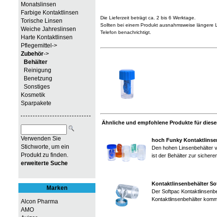
Monatslinsen
Farbige Kontaktlinsen
Die Lieferzeit beträgt ca. 2 bis 6 Werktage.
Torische Linsen
Sollten bei einem Produkt ausnahmsweise längere Li
Weiche Jahreslinsen
Telefon benachrichtigt.
Harte Kontaktlinsen
Pflegemittel->
Zubehör
->
Behälter
Reinigung
Benetzung
Sonstiges
Kosmetik
Sparpakete
Ähnliche und empfohlene Produkte für diesen
Verwenden Sie
hoch Funky Kontaktlinse
Stichworte, um ein
Den hohen Linsenbehälter v
Produkt zu finden.
ist der Behälter zur sicher
erweiterte Suche
Kontaktlinsenbehälter So
Marken
Der Softpac Kontaktlinsenbe
Kontaktlinsenbehälter komm
Alcon Pharma
AMO