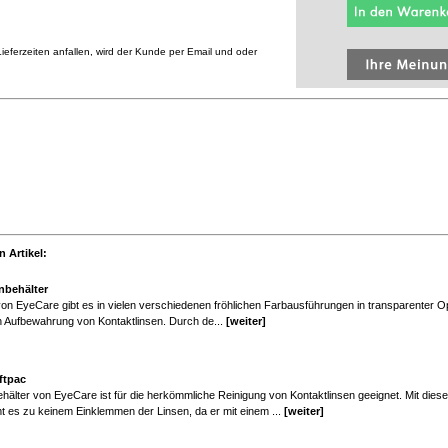
eferzeiten anfallen, wird der Kunde per Email und oder
 Artikel:
nbehälter
on EyeCare gibt es in vielen verschiedenen fröhlichen Farbausführungen in transparenter Op
en Aufbewahrung von Kontaktlinsen. Durch de...
[weiter]
ftpac
hälter von EyeCare ist für die herkömmliche Reinigung von Kontaktlinsen geeignet. Mit dies
t es zu keinem Einklemmen der Linsen, da er mit einem ...
[weiter]