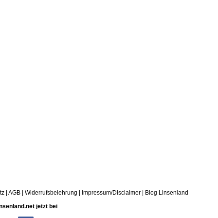
tz
|
AGB
|
Widerrufsbelehrung
|
Impressum/Disclaimer
|
Blog Linsenland
nsenland.net jetzt bei