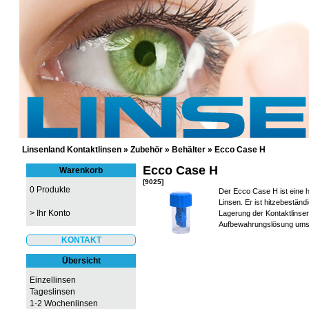
GÜNSTIGE KONTAKTLINSEN UND 
Linsenland Kontaktlinsen
»
Zubehör
»
Behälter
»
Ecco Case H
Ecco Case H
Warenkorb
[9025]
0 Produkte
Der Ecco Case H ist eine h
Linsen. Er ist hitzebeständ
>
Ihr Konto
Lagerung der Kontaktlinse
Aufbewahrungslösung umsp
KONTAKT
Übersicht
Einzellinsen
Tageslinsen
1-2 Wochenlinsen