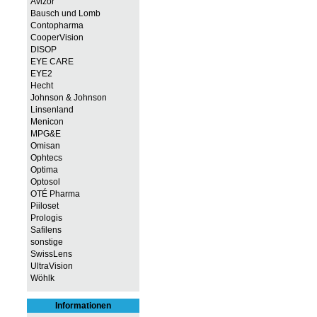
Avizor
Bausch und Lomb
Contopharma
CooperVision
DISOP
EYE CARE
EYE2
Hecht
Johnson & Johnson
Linsenland
Menicon
MPG&E
Omisan
Ophtecs
Optima
Optosol
OTÉ Pharma
Piiloset
Prologis
Safilens
sonstige
SwissLens
UltraVision
Wöhlk
Informationen