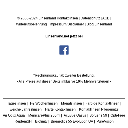
© 2000-2024 Linsenland
Kontaktlinsen
|
Datenschutz
|
AGB
|
Widerrufsbelehrung
|
Impressum/Disclaimer
|
Blog Linsenland
Linsenland.net jetzt bei
*Rechnungskauf ab zweiter Bestellung.
- Alle Preise auf dieser Seite inklusive 19% Mehrwertsteuer! -
Tageslinsen
|
1-2 Wochenlinsen
|
Monatslinsen
|
Farbige Kontaktlinsen
|
weiche Jahreslinsen
|
Harte Kontaktlinsen
|
Kontaktlinsen Pflegemittel
Air Optix Aqua
|
MenicarePlus 250ml
|
Acuvue Oasys
|
SofLens 59
|
Opti-Free
RepleniSH
|
Biofinity
|
Biomedics 55 Evolution UV
|
PureVision