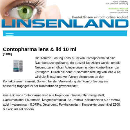
Contopharma lens & lid 10 ml
[6180]
Die Komfort-Lösung Lens & Lid von Contopharma ist eine
Nachbenetzungslösung, die speziell konzipiert wurde, um die
Neigung zu erhöhten Ablagerungen an den Kontaktlinsen zu
verringern. Durch die neue Zusammensetzung von lens & lid
wird die Entstehung von Verunreinigungen an den
Kontaktlinsen minimiert. So wird bei der Verwendung der Komfortlösung ein
besseres tragegefühl der Kontaktlinsen gewährleistet.
lens & lid von Contopharma wird aus folgenden Inhaltsstoffen hergestellt;
Calciumchlorid 1.80 mmol/l, Magnesiumsulfat 0.81 mmol/l, Kaliumchlorid 5.37 mmol/l,
acid. hyaluronicum 0.075%, Detergenti, Polyhexanidum, Konservierungsmittel E200
& excip ad solutionem.