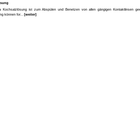
ösung
 Kochsalzlösung ist zum Abspülen und Benetzen von allen gängigen Kontaktlinsen geei
g können for...
[weiter]