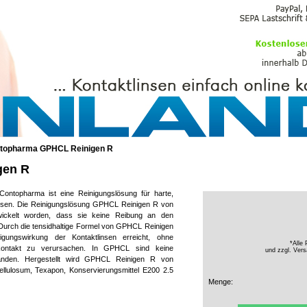
PFLEGEMITTEL
topharma GPHCL Reinigen R
gen R
ntopharma ist eine Reinigungslösung für harte,
insen. Die Reinigungslösung GPHCL Reinigen R von
wickelt worden, dass sie keine Reibung an den
 Durch die tensidhaltige Formel von GPHCL Reinigen
gungswirkung der Kontaktlinsen erreicht, ohne
*Alle 
kontakt zu verursachen. In GPHCL sind keine
und zzgl.
Vers
orhanden. Hergestellt wird GPHCL Reinigen R von
ellulosum, Texapon, Konservierungsmittel E200 2.5
Menge: