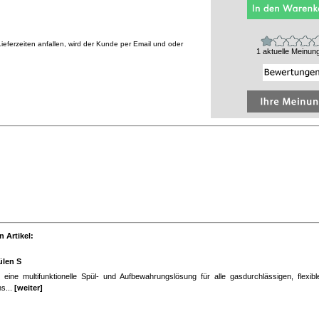
eferzeiten anfallen, wird der Kunde per Email und oder
1 aktuelle Meinun
 Artikel:
len S
eine multifunktionelle Spül- und Aufbewahrungslösung für alle gasdurchlässigen, flexib
ns...
[weiter]