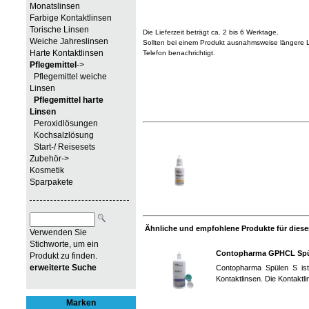
Monatslinsen
Farbige Kontaktlinsen
Torische Linsen
Die Lieferzeit beträgt ca. 2 bis 6 Werktage.
Weiche Jahreslinsen
Sollten bei einem Produkt ausnahmsweise längere Li
Harte Kontaktlinsen
Telefon benachrichtigt.
Pflegemittel
->
Pflegemittel weiche
Linsen
Pflegemittel harte
Linsen
Peroxidlösungen
Kochsalzlösung
Start-/ Reisesets
Zubehör->
Kosmetik
Sparpakete
Ähnliche und empfohlene Produkte für diesen
Verwenden Sie
Stichworte, um ein
Contopharma GPHCL Spü
Produkt zu finden.
erweiterte Suche
Contopharma Spülen S ist 
Kontaktlinsen. Die Kontaktli
Marken