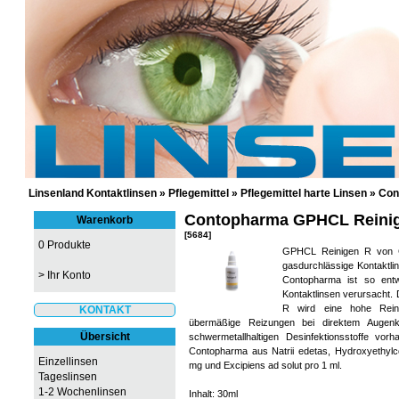
GÜNSTIGE KONTAKTLINSEN UND 
Linsenland Kontaktlinsen
»
Pflegemittel
»
Pflegemittel harte Linsen
»
Con
Contopharma GPHCL Reini
Warenkorb
[5684]
0 Produkte
GPHCL Reinigen R von Co
gasdurchlässige Kontaktl
>
Ihr Konto
Contopharma ist so ent
Kontaktlinsen verursacht.
R wird eine hohe Reini
KONTAKT
übermäßige Reizungen bei direktem Augen
Übersicht
schwermetallhaltigen Desinfektionsstoffe v
Contopharma aus Natrii edetas, Hydroxyethylc
Einzellinsen
mg und Excipiens ad solut pro 1 ml.
Tageslinsen
1-2 Wochenlinsen
Inhalt: 30ml