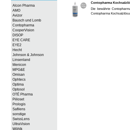
Contopharma Kochsalzl
Alcon Pharma
Die bewährte Contopharma
AMO
Contopharma Kochsalzlösun
Avizor
Bausch und Lomb
Contopharma
CooperVision
DISOP
EYE CARE
EYE2
Hecht
Johnson & Johnson
Linsenland
Menicon
MPG&E
Omisan
Ophtecs
Optima
Optosol
OTÉ Pharma
Piiloset
Prologis
Safilens
sonstige
SwissLens
UltraVision
Wöhlk