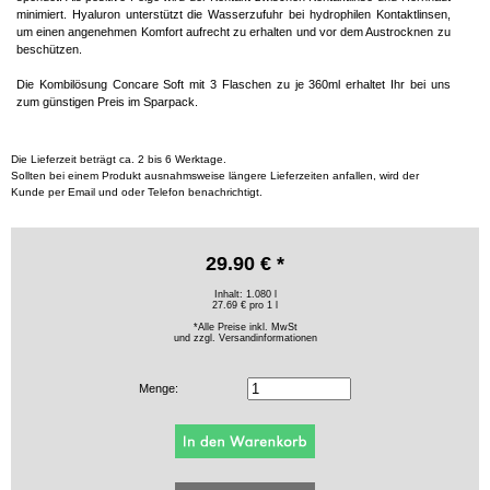
minimiert. Hyaluron unterstützt die Wasserzufuhr bei hydrophilen Kontaktlinsen,
um einen angenehmen Komfort aufrecht zu erhalten und vor dem Austrocknen zu
beschützen.
Die Kombilösung Concare Soft mit 3 Flaschen zu je 360ml erhaltet Ihr bei uns
zum günstigen Preis im Sparpack.
Die Lieferzeit beträgt ca. 2 bis 6 Werktage.
Sollten bei einem Produkt ausnahmsweise längere Lieferzeiten anfallen, wird der
Kunde per Email und oder Telefon benachrichtigt.
29.90 € *
Inhalt: 1.080 l
27.69 € pro 1 l
*Alle Preise inkl. MwSt
und zzgl.
Versandinformationen
Menge: