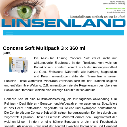
Concare Soft Multipack 3 x 360 ml
[9395]
Die All-in-One Lösung Concare Soft erzielt nicht nur
wirkungsvolle Ergebnisse in der Reinigung von weichen
Kontaktlinsen, sondern kommt auch der Augengesundheit
zu Gute. Enthaltene Nährstoffe wie Kalzium, Magnesium
und Kalium unterstützen aktiv den Tränenfilm in seiner
Funktion. Diese wertvollen Mineralien verbinden sich mit der Tränenflüssigkeit
und entfalten ihre Wirkung. Z.B. unterstützen sie die Regeneration der obersten
Schicht der Hornhaut, welche eine wichtige Schutzfunktion ausübt.
Concare Soft ist eine Multifunktionslösung, die zur täglichen Anwendung zum
Reinigen - Desinfizieren - Benetzen und Aufbewahren vorgesehen ist. Spezifiziert
ist das Hecht Kontaktlinsn Pflegemittel für weiche und hydrophile Kontaktlinsen.
Die Comfortlösung Concare Soft erhält seinen hervorragenden Komfort durch das
zugesetzte Hyaluron. Dieser essentielle Wirkstoff erhöht den Tragekomfort der
weichen Linsen, in dem er eine höhere Benetzung erreicht und Feuchtigkeit
spendet. Als positive Folge wird der Kontakt zwischen Kontaktlinse und Hornhaut