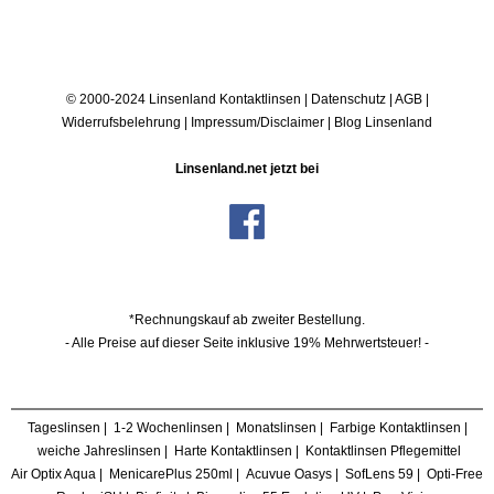
© 2000-2024 Linsenland
Kontaktlinsen
|
Datenschutz
|
AGB
|
Widerrufsbelehrung
|
Impressum/Disclaimer
|
Blog Linsenland
Linsenland.net jetzt bei
*Rechnungskauf ab zweiter Bestellung.
- Alle Preise auf dieser Seite inklusive 19% Mehrwertsteuer! -
Tageslinsen
|
1-2 Wochenlinsen
|
Monatslinsen
|
Farbige Kontaktlinsen
|
weiche Jahreslinsen
|
Harte Kontaktlinsen
|
Kontaktlinsen Pflegemittel
Air Optix Aqua
|
MenicarePlus 250ml
|
Acuvue Oasys
|
SofLens 59
|
Opti-Free