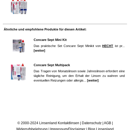
Ähnliche und empfohlene Produkte für diesen Artikel:
Concare Sept Mini Kit
Das praktische Set Concare Sept Minikit von
HECHT
ist pr...
[weiter]
Concare Sept Multipack
Das Tragen von Monatslinsen sowie Jahreslinsen erfordert eine
tägliche Reinigung, um den Erhalt der Linsen zu wahren und
eventuellen Reizungen oder allergis...
[weiter]
© 2000-2024 Linsenland
Kontaktlinsen
|
Datenschutz
|
AGB
|
Widerrufsbelehrung
|
Impressum/Disclaimer
|
Blog Linsenland