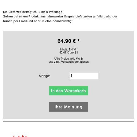
Die Lieferzeit beträgt ca. 2 bis 6 Werktage.
Sollten bei einem Produkt ausnahmsweise längere Lieferzeiten anfallen, wird der
Kunde per Email und oder Telefon benachrichtigt.
64.90 € *
Inhalt: 1.440 l
45.07 € pro 1 l
*Alle Preise inkl. MwSt
und zzgl.
Versandinformationen
Menge: