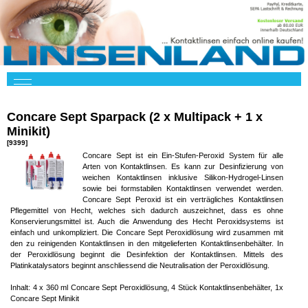
Concare Sept Sparpack (2 x Multipack + 1 x
Minikit)
[9399]
Concare Sept ist ein Ein-Stufen-Peroxid System für alle
Arten von Kontaktlinsen. Es kann zur Desinfizierung von
weichen Kontaktlinsen inklusive Silikon-Hydrogel-Linsen
sowie bei formstabilen Kontaktlinsen verwendet werden.
Concare Sept Peroxid ist ein verträgliches Kontaktlinsen
Pflegemittel von Hecht, welches sich dadurch auszeichnet, dass es ohne
Konservierungsmittel ist. Auch die Anwendung des Hecht Peroxidsystems ist
einfach und unkompliziert. Die Concare Sept Peroxidlösung wird zusammen mit
den zu reinigenden Kontaktlinsen in den mitgelieferten Kontaktlinsenbehälter. In
der Peroxidlösung beginnt die Desinfektion der Kontaktlinsen. Mittels des
Platinkatalysators beginnt anschliessend die Neutralisation der Peroxidlösung.
Inhalt: 4 x 360 ml Concare Sept Peroxidlösung, 4 Stück Kontaktlinsenbehälter, 1x
Concare Sept Minikit