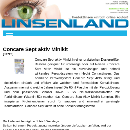
Concare Sept aktiv Minikit
[53720]
Concare Sept aktiv Minikit in einer praktischen Dosiergröße.
Bestens geeignet für unterwegs oder auf Reisen. Concare
Sept Aktiv Minikit ist ein zuverlässiges und schnell
wirkendes Peroxidsystem von Hecht Contactlinsen. Das
handliche Peroxidsystem Concare Sept Aktiv reinigt und
desinfiziert einfach und effektiv alle weichen und formstabilen Kontaktlinsen.
Ausgenommen sind weiche Jahreslinsen! Die 60ml Flasche mit der Peroxidlösung
und dem passenden Behälter sowie 6 Stk Neutralisationstabletten mit
Farbindikator (Vitamin B2) machen das Concare Sept Aktiv Minikit komplett. Ein
integrierter Proteinentferner sorgt für saubere und einwandfrei gereinigte
Kontaktlinsen. Concare Sept aktiv ist ohne Konservierungsstoffe.
Die Lieferzeit beträgt ca. 2 bis 6 Werktage.
Sollten bei einem Produkt ausnahmsweise längere Lieferzeiten anfallen, wird der
Kunde per Email und oder Telefon benachrichtigt.