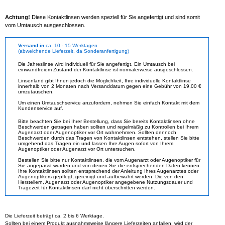
Achtung!
Diese Kontaktlinsen werden speziell für Sie angefertigt und sind somit
vom Umtausch ausgeschlossen.
Versand in
ca. 10 - 15 Werktagen
(abweichende Lieferzeit, da Sonderanfertigung)
Die Jahreslinse wird individuell für Sie angefertigt. Ein Umtausch bei
einwandfreiem Zustand der Kontaktlinse ist normalerweise ausgeschlossen.
Linsenland gibt Ihnen jedoch die Möglichkeit, Ihre individuelle Kontaktlinse
innerhalb von 2 Monaten nach Versanddatum gegen eine Gebühr von 19,00 €
umzutauschen.
Um einen Umtauschservice anzufordern, nehmen Sie einfach Kontakt mit dem
Kundenservice auf.
Bitte beachten Sie bei Ihrer Bestellung, dass Sie bereits Kontaktlinsen ohne
Beschwerden getragen haben sollten und regelmäßig zu Kontrollen bei Ihrem
Augenarzt oder Augenoptiker vor Ort wahrnehmen. Sollten dennoch
Beschwerden durch das Tragen von Kontaktlinsen entstehen, stellen Sie bitte
umgehend das Tragen ein und lassen Ihre Augen sofort von Ihrem
Augenoptiker oder Augenarzt vor Ort untersuchen.
Bestellen Sie bitte nur Kontaktlinsen, die vom Augenarzt oder Augenoptiker für
Sie angepasst wurden und von denen Sie die entsprechenden Daten kennen.
Ihre Kontaktlinsen sollten entsprechend der Anleitung Ihres Augenarztes oder
Augenoptikers gepflegt, gereinigt und aufbewahrt werden. Die von den
Herstellern, Augenarzt oder Augenoptiker angegebene Nutzungsdauer und
Tragezeit für Kontaktlinsen darf nicht überschritten werden.
Die Lieferzeit beträgt ca. 2 bis 6 Werktage.
Sollten bei einem Produkt ausnahmsweise längere Lieferzeiten anfallen, wird der