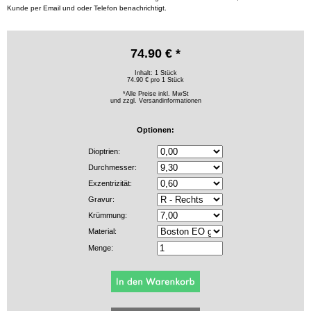
Kunde per Email und oder Telefon benachrichtigt.
74.90 € *
Inhalt: 1 Stück
74.90 € pro 1 Stück
*Alle Preise inkl. MwSt
und zzgl.
Versandinformationen
Optionen:
Dioptrien:
Durchmesser:
Exzentrizität:
Gravur:
Krümmung:
Material:
Menge: