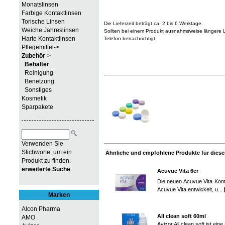
Monatslinsen
Farbige Kontaktlinsen
Torische Linsen
Die Lieferzeit beträgt ca. 2 bis 6 Werktage.
Weiche Jahreslinsen
Sollten bei einem Produkt ausnahmsweise längere Li
Harte Kontaktlinsen
Telefon benachrichtigt.
Pflegemittel->
Zubehör
->
Behälter
Reinigung
Benetzung
Sonstiges
Kosmetik
Sparpakete
Verwenden Sie
Stichworte, um ein
Ähnliche und empfohlene Produkte für diesen
Produkt zu finden.
erweiterte Suche
Acuvue Vita 6er
Die neuen Acuvue Vita Kont
Acuvue Vita entwickelt, u...
Marken
Alcon Pharma
All clean soft 60ml
AMO
Avizor All clean soft ist ei