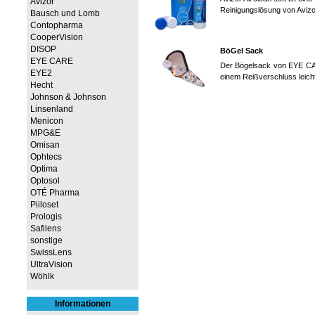
Avizor
Reinigungslösung von Avizor
Bausch und Lomb
Contopharma
CooperVision
DISOP
BöGel Sack
EYE CARE
Der Bögelsack von EYE CARE
EYE2
einem Reißverschluss leicht
Hecht
Johnson & Johnson
Linsenland
Menicon
MPG&E
Omisan
Ophtecs
Optima
Optosol
OTÉ Pharma
Piiloset
Prologis
Safilens
sonstige
SwissLens
UltraVision
Wöhlk
Informationen