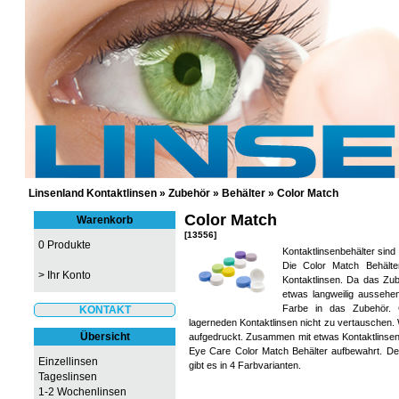
GÜNSTIGE KONTAKTLINSEN UND 
Linsenland Kontaktlinsen
»
Zubehör
»
Behälter
»
Color Match
Color Match
Warenkorb
[13556]
0 Produkte
Kontaktlinsenbehälter sind
Die Color Match Behält
>
Ihr Konto
Kontaktlinsen. Da das Zub
etwas langweilig ausseh
Farbe in das Zubehör. 
KONTAKT
lagerneden Kontaktlinsen nicht zu vertauschen. 
Übersicht
aufgedruckt. Zusammen mit etwas Kontaktlinsenf
Eye Care Color Match Behälter aufbewahrt. De
Einzellinsen
gibt es in 4 Farbvarianten.
Tageslinsen
1-2 Wochenlinsen