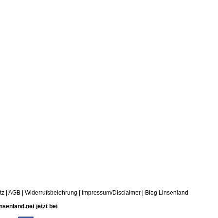
tz
|
AGB
|
Widerrufsbelehrung
|
Impressum/Disclaimer
|
Blog Linsenland
nsenland.net jetzt bei