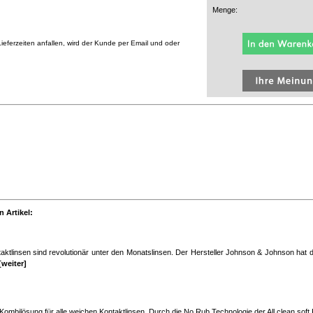
Menge:
eferzeiten anfallen, wird der Kunde per Email und oder
 Artikel:
aktlinsen sind revolutionär unter den Monatslinsen. Der Hersteller Johnson & Johnson hat d
[weiter]
ne Kombilösung für alle weichen Kontaktlinsen. Durch die No Rub Technologie der All clean soft