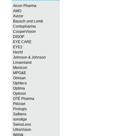
Alcon Pharma
AMO
Avizor
Bausch und Lomb
Contopharma
CooperVision
DISOP
EYE CARE
EYE2
Hecht
Johnson & Johnson
Linsenland
Menicon
MPG&E
Omisan
Ophtecs
Optima
Optosol
OTÉ Pharma
Piiloset
Prologis
Safilens
sonstige
SwissLens
UltraVision
Wöhlk