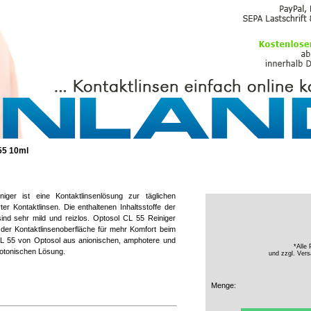
PFLEGEMITTEL
55 10ml
ger ist eine Kontaktlinsenlösung zur täglichen
rter Kontaktlinsen. Die enthaltenen Inhaltsstoffe der
ind sehr mild und reizlos. Optosol CL 55 Reiniger
der Kontaktlinsenoberfläche für mehr Komfort beim
 CL 55 von Optosol aus anionischen, amphotere und
*Alle 
isotonischen Lösung.
und zzgl.
Vers
Menge: