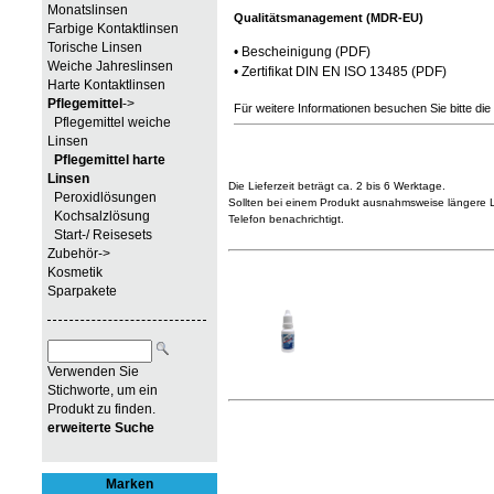
Monatslinsen
Qualitätsmanagement (MDR-EU)
Farbige Kontaktlinsen
Torische Linsen
•
Bescheinigung
(PDF)
Weiche Jahreslinsen
•
Zertifikat DIN EN ISO 13485
(PDF)
Harte Kontaktlinsen
Pflegemittel
->
Für weitere Informationen besuchen Sie bitte die
Pflegemittel weiche
Linsen
Pflegemittel harte
Linsen
Die Lieferzeit beträgt ca. 2 bis 6 Werktage.
Peroxidlösungen
Sollten bei einem Produkt ausnahmsweise längere Li
Kochsalzlösung
Telefon benachrichtigt.
Start-/ Reisesets
Zubehör->
Kosmetik
Sparpakete
Verwenden Sie
Stichworte, um ein
Produkt zu finden.
erweiterte Suche
Marken