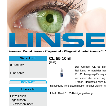
GÜNSTIGE KONTAKTLINSEN UND 
Linsenland Kontaktlinsen
»
Pflegemittel
»
Pflegemittel harte Linsen
»
CL 
CL 55 10ml
Warenkorb
[6249]
0 Produkte
Der Optosol CL 55 Reini
Reinigung formstabiler, ha
>
Ihr Konto
CL 55 Reinigungslösung s
verbessert die Benetzung 
Tragen. Hergestellt wird
KONTAKT
nichtiogene Tensidkombination in einer sterilen 
Übersicht
Inhalt: 10 ml CL 55 Reinigungslösung
Einzellinsen
Tageslinsen
1-2 Wochenlinsen