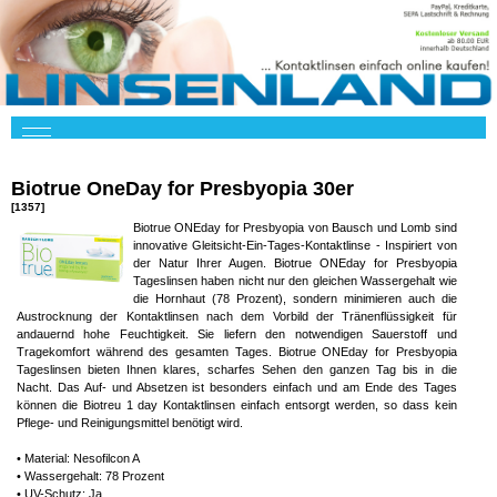
Biotrue OneDay for Presbyopia 30er
[1357]
Biotrue ONEday for Presbyopia von Bausch und Lomb sind
innovative Gleitsicht-Ein-Tages-Kontaktlinse - Inspiriert von
der Natur Ihrer Augen. Biotrue ONEday for Presbyopia
Tageslinsen haben nicht nur den gleichen Wassergehalt wie
die Hornhaut (78 Prozent), sondern minimieren auch die
Austrocknung der Kontaktlinsen nach dem Vorbild der Tränenflüssigkeit für
andauernd hohe Feuchtigkeit. Sie liefern den notwendigen Sauerstoff und
Tragekomfort während des gesamten Tages. Biotrue ONEday for Presbyopia
Tageslinsen bieten Ihnen klares, scharfes Sehen den ganzen Tag bis in die
Nacht. Das Auf- und Absetzen ist besonders einfach und am Ende des Tages
können die Biotreu 1 day Kontaktlinsen einfach entsorgt werden, so dass kein
Pflege- und Reinigungsmittel benötigt wird.
• Material: Nesofilcon A
• Wassergehalt: 78 Prozent
• UV-Schutz: Ja