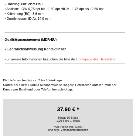
• Handling Tint: leicht Blau
• Addition: LOW 0,75 dpt bis +1,50 dpt HIGH +1,75 dpt bis +2,50 dpt
• Krümmung (BC): 8,6 mm
• Durchmesser (DIA): 14,0 mm
Qualitätsmanagement (MDR-EU)
•
Gebrauchsanweisung Kontaktlinsen
Für weitere Informationen besuchen Sie bitte die
Homepage des Herstellers
.
Die Lieferzeit beträgt ca. 2 bis 6 Werktage.
Sollten bei einem Produkt ausnahmsweise längere Lieferzeiten anfallen, wird der
Kunde per Email und oder Telefon benachrichtigt.
37.90 € *
Inhalt: 30 Stück
1.26 € pro 1 Stück
*Alle Preise inkl. MwSt
und zzgl.
Versandinformationen