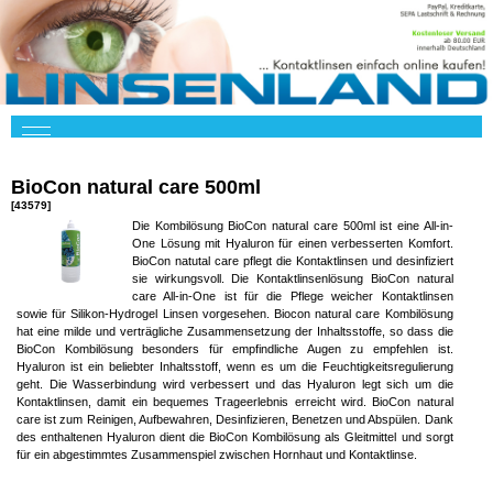
BioCon natural care 500ml
[43579]
Die Kombilösung BioCon natural care 500ml ist eine All-in-
One Lösung mit Hyaluron für einen verbesserten Komfort.
BioCon natutal care pflegt die Kontaktlinsen und desinfiziert
sie wirkungsvoll. Die Kontaktlinsenlösung BioCon natural
care All-in-One ist für die Pflege weicher Kontaktlinsen
sowie für Silikon-Hydrogel Linsen vorgesehen. Biocon natural care Kombilösung
hat eine milde und verträgliche Zusammensetzung der Inhaltsstoffe, so dass die
BioCon Kombilösung besonders für empfindliche Augen zu empfehlen ist.
Hyaluron ist ein beliebter Inhaltsstoff, wenn es um die Feuchtigkeitsregulierung
geht. Die Wasserbindung wird verbessert und das Hyaluron legt sich um die
Kontaktlinsen, damit ein bequemes Trageerlebnis erreicht wird. BioCon natural
care ist zum Reinigen, Aufbewahren, Desinfizieren, Benetzen und Abspülen. Dank
des enthaltenen Hyaluron dient die BioCon Kombilösung als Gleitmittel und sorgt
für ein abgestimmtes Zusammenspiel zwischen Hornhaut und Kontaktlinse.