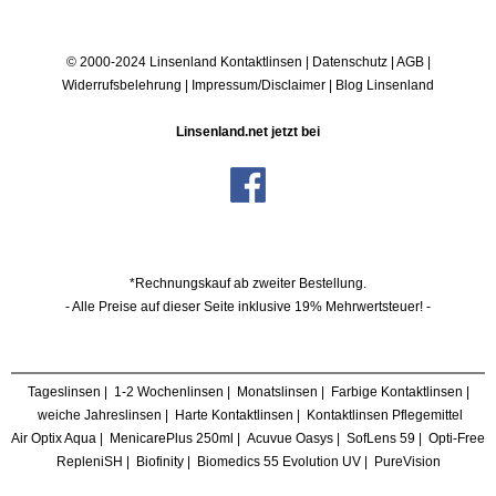
© 2000-2024 Linsenland
Kontaktlinsen
|
Datenschutz
|
AGB
|
Widerrufsbelehrung
|
Impressum/Disclaimer
|
Blog Linsenland
Linsenland.net jetzt bei
*Rechnungskauf ab zweiter Bestellung.
- Alle Preise auf dieser Seite inklusive 19% Mehrwertsteuer! -
Tageslinsen
|
1-2 Wochenlinsen
|
Monatslinsen
|
Farbige Kontaktlinsen
|
weiche Jahreslinsen
|
Harte Kontaktlinsen
|
Kontaktlinsen Pflegemittel
Air Optix Aqua
|
MenicarePlus 250ml
|
Acuvue Oasys
|
SofLens 59
|
Opti-Free
RepleniSH
|
Biofinity
|
Biomedics 55 Evolution UV
|
PureVision