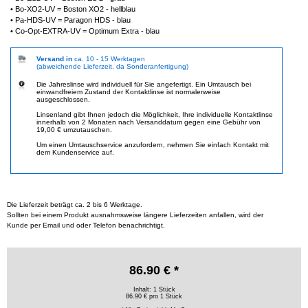
• Bo-XO2-UV = Boston XO2 - hellblau
• Pa-HDS-UV = Paragon HDS - blau
• Co-Opt-EXTRA-UV = Optimum Extra - blau
Versand in
ca. 10 - 15 Werktagen
(abweichende Lieferzeit, da Sonderanfertigung)
Die Jahreslinse wird individuell für Sie angefertigt. Ein Umtausch bei
einwandfreiem Zustand der Kontaktlinse ist normalerweise
ausgeschlossen.
Linsenland gibt Ihnen jedoch die Möglichkeit, Ihre individuelle Kontaktlinse
innerhalb von 2 Monaten nach Versanddatum gegen eine Gebühr von
19,00 € umzutauschen.
Um einen Umtauschservice anzufordern, nehmen Sie einfach Kontakt mit
dem Kundenservice auf.
Die Lieferzeit beträgt ca. 2 bis 6 Werktage.
Sollten bei einem Produkt ausnahmsweise längere Lieferzeiten anfallen, wird der
Kunde per Email und oder Telefon benachrichtigt.
86.90 € *
Inhalt: 1 Stück
86.90 € pro 1 Stück