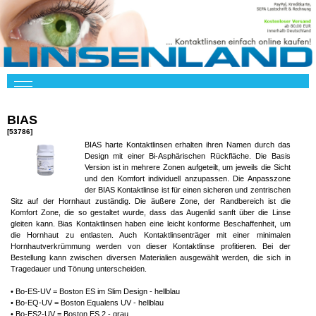
BIAS
[53786]
BIAS harte Kontaktlinsen erhalten ihren Namen durch das
Design mit einer Bi-Asphärischen Rückfläche. Die Basis
Version ist in mehrere Zonen aufgeteilt, um jeweils die Sicht
und den Komfort individuell anzupassen. Die Anpasszone
der BIAS Kontaktlinse ist für einen sicheren und zentrischen
Sitz auf der Hornhaut zuständig. Die äußere Zone, der Randbereich ist die
Komfort Zone, die so gestaltet wurde, dass das Augenlid sanft über die Linse
gleiten kann. Bias Kontaktlinsen haben eine leicht konforme Beschaffenheit, um
die Hornhaut zu entlasten. Auch Kontaktlinsenträger mit einer minimalen
Hornhautverkrümmung werden von dieser Kontaktlinse profitieren. Bei der
Bestellung kann zwischen diversen Materialien ausgewählt werden, die sich in
Tragedauer und Tönung unterscheiden.
• Bo-ES-UV = Boston ES im Slim Design - hellblau
• Bo-EQ-UV = Boston Equalens UV - hellblau
• Bo-ES2-UV = Boston ES 2 - grau