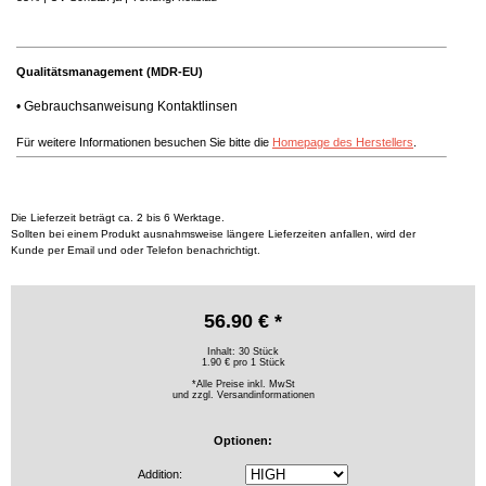
Qualitätsmanagement (MDR-EU)
•
Gebrauchsanweisung Kontaktlinsen
Für weitere Informationen besuchen Sie bitte die
Homepage des Herstellers
.
Die Lieferzeit beträgt ca. 2 bis 6 Werktage.
Sollten bei einem Produkt ausnahmsweise längere Lieferzeiten anfallen, wird der
Kunde per Email und oder Telefon benachrichtigt.
56.90 € *
Inhalt: 30 Stück
1.90 € pro 1 Stück
*Alle Preise inkl. MwSt
und zzgl.
Versandinformationen
Optionen:
Addition: