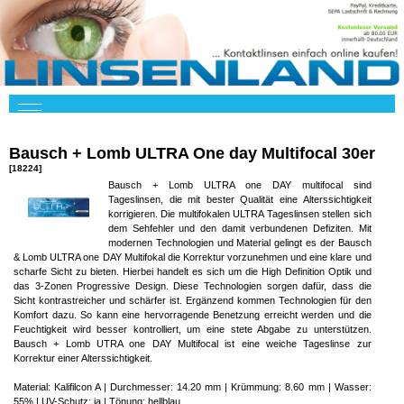
Bausch + Lomb ULTRA One day Multifocal 30er
[18224]
Bausch + Lomb ULTRA one DAY multifocal sind
Tageslinsen, die mit bester Qualität eine Alterssichtigkeit
korrigieren. Die multifokalen ULTRA Tageslinsen stellen sich
dem Sehfehler und den damit verbundenen Defiziten. Mit
modernen Technologien und Material gelingt es der Bausch
& Lomb ULTRA one DAY Multifokal die Korrektur vorzunehmen und eine klare und
scharfe Sicht zu bieten. Hierbei handelt es sich um die High Definition Optik und
das 3-Zonen Progressive Design. Diese Technologien sorgen dafür, dass die
Sicht kontrastreicher und schärfer ist. Ergänzend kommen Technologien für den
Komfort dazu. So kann eine hervorragende Benetzung erreicht werden und die
Feuchtigkeit wird besser kontrolliert, um eine stete Abgabe zu unterstützen.
Bausch + Lomb UTRA one DAY Multifocal ist eine weiche Tageslinse zur
Korrektur einer Alterssichtigkeit.
Material: Kalifilcon A | Durchmesser: 14.20 mm | Krümmung: 8.60 mm | Wasser:
55% | UV-Schutz: ja | Tönung: hellblau