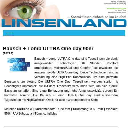
Bausch + Lomb ULTRA One day 90er
[18224]
Bausch + Lomb ULTRA One day sind Tageslinsen die dank
ausgewählter Technologien 16 Stunden Komfort
ermöglichen. MoistureSeal und ComfortFeel erweitern die
anspruchsvolle ULTRA one day. Beide Technologien sind in
Verbindung eine High-End Konstellation, um eine perfekte
Benetzung zu bieten. Die ULTRA One Day Tageslinsen werden stetig mit
Feuchtigkeit ummantelt, die mit dem Tränenfilm verbunden wird, um eine stabile
Basis zu schaffen. Eine stete Benetzung und hohe Atmungsaktivität sorgen für
höchsten Komfort. Die Bausch + Lomb ULTRA One day sind ausserdem
Tageslinsen mit HighDefinition Optik für eine klare und scharfe Sicht.
Material: Kalifilcon A | Durchmesser: 14.20 mm | Krümmung: 8.60 mm | Wasser:
55% | UV-Schutz: ja | Tönung: hellblau