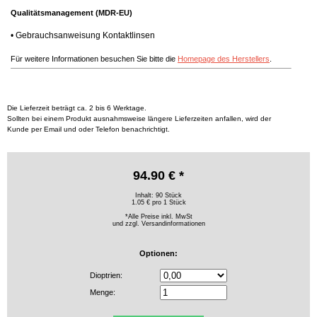
Qualitätsmanagement (MDR-EU)
•
Gebrauchsanweisung Kontaktlinsen
Für weitere Informationen besuchen Sie bitte die
Homepage des Herstellers
.
Die Lieferzeit beträgt ca. 2 bis 6 Werktage.
Sollten bei einem Produkt ausnahmsweise längere Lieferzeiten anfallen, wird der
Kunde per Email und oder Telefon benachrichtigt.
94.90 € *
Inhalt: 90 Stück
1.05 € pro 1 Stück
*Alle Preise inkl. MwSt
und zzgl.
Versandinformationen
Optionen:
Dioptrien:
Menge: