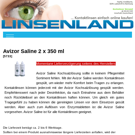
Avizor Saline 2 x 350 ml
[5733]
Momentane Lieferverzögerung seitens des Herstellers
Avizor Saline Kochsalzlösung sollte in keinem Pflegemittel
Sortiment fehlen. Mit der Avizor Saline werden Kontaktlinsen
gespült, um wieder mehr Komfort beim Tragen zu erlangen.
Kontaktlinsen können jederzeit mit der Avizor Kochsalzlösung gespült werden.
Empfehlenswert nach jeder Desinfektion, da nach Entnahme aus dem Behälter
noch Rückbleibsel an den Kontaktlinsen haften können. Um gleich ein gutes
Tragegefühl zu haben können die gereinigten Linsen vor dem Einsetzen gesült
werden. Aber auch zum Auflösen von Enzymtabletten ist die Avizor Saline
vorgesehen. Avizor Saline ist für alle Kontaktlinsen geeignet.
Die Lieferzeit beträgt ca. 2 bis 6 Werktage.
Sollten bei einem Produkt ausnahmsweise längere Lieferzeiten anfallen, wird der