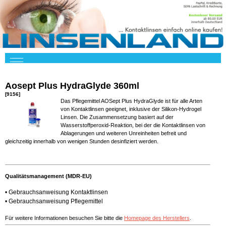
Aosept Plus HydraGlyde 360ml
[9156]
Das Pflegemittel AOSept Plus HydraGlyde ist für alle Arten
von Kontaktlinsen geeignet, inklusive der Silikon-Hydrogel
Linsen. Die Zusammensetzung basiert auf der
Wasserstoffperoxid-Reaktion, bei der die Kontaktlinsen von
Ablagerungen und weiteren Unreinheiten befreit und
gleichzeitig innerhalb von wenigen Stunden desinfiziert werden.
Qualitätsmanagement (MDR-EU)
•
Gebrauchsanweisung Kontaktlinsen
•
Gebrauchsanweisung Pflegemittel
Für weitere Informationen besuchen Sie bitte die
Homepage des Herstellers
.