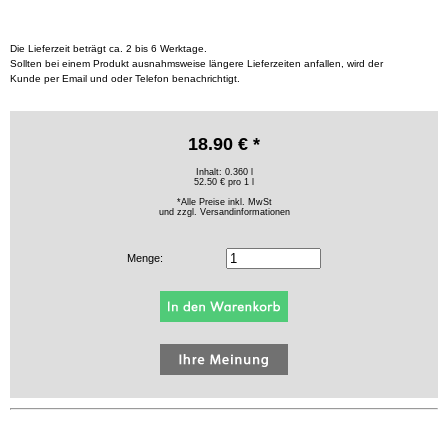
Die Lieferzeit beträgt ca. 2 bis 6 Werktage.
Sollten bei einem Produkt ausnahmsweise längere Lieferzeiten anfallen, wird der
Kunde per Email und oder Telefon benachrichtigt.
18.90 € *
Inhalt: 0.360 l
52.50 € pro 1 l
*Alle Preise inkl. MwSt
und zzgl.
Versandinformationen
Menge: