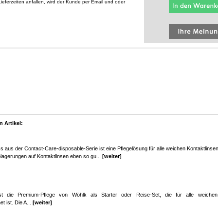
eferzeiten anfallen, wird der Kunde per Email und oder
 Artikel:
s aus der Contact-Care-disposable-Serie ist eine Pflegelösung für alle weichen Kontaktlinse
ablagerungen auf Kontaktlinsen eben so gu...
[weiter]
t die Premium-Pflege von Wöhlk als Starter oder Reise-Set, die für alle weiche
t ist. Die A...
[weiter]