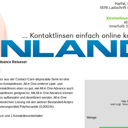
PFLEGEMITTEL
Advance Reiseset
t
ss aus der Contact-Care-disposable-Serie ist eine
n Kontaktlinsen. All in One entfernt Lipid- und
ntaktlinsen eben so gut, wie All in One Advance auch
aktlinsen geeignet ist. Mit All in One Advance können
os aufbewahrt und desinfiziert werden. All in One
*Alle 
otonischen Lösung mit den aktiven Bestandteil Actipro
und zzgl.
Vers
rvierungsmittel Polyhexanide (0,0001%).
nce und 1 Kontaktlinsenbehälter
Menge: