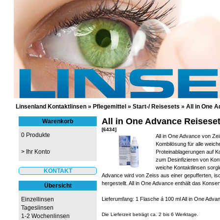
GÜNSTIGE KONTAKTLINSEN UND 
Linsenland Kontaktlinsen
»
Pflegemittel
»
Start-/ Reisesets
»
All in One 
All in One Advance Reisese
Warenkorb
[6434]
0 Produkte
All in One Advance von Zei
Kombilösung für alle weiche
>
Ihr Konto
Proteinablagerungen auf Ko
zum Desinfizieren von Kont
weiche Kontaktlinsen sorgl
KONTAKT
Advance wird von Zeiss aus einer gepufferten, is
hergestellt. All in One Advance enthält das Konse
Übersicht
Einzellinsen
Lieferumfang: 1 Flasche á 100 ml All in One Adva
Tageslinsen
Die Lieferzeit beträgt ca. 2 bis 6 Werktage.
1-2 Wochenlinsen