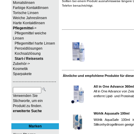
Sollten bei einem Produkt ausnahmsweise längere Li
Monatslinsen
Telefon benachrichtigt.
Farbige Kontaktlinsen
Torische Linsen
Weiche Jahreslinsen
Harte Kontaktlinsen
Pflegemittel
->
Pflegemittel weiche
Linsen
Pflegemittel harte Linsen
Peroxidlösungen
Kochsalzlösung
Start-/ Reisesets
Zubehör->
Kosmetik
Sparpakete
Ähnliche und empfohlene Produkte für diesen
All in One Advance 360ml
All in One Advance von Zeis
Verwenden Sie
entfernt Lipid- und Protein
Stichworte, um ein
Produkt zu finden.
erweiterte Suche
Wöhlk Aquasafe 100ml
Wöhlk AquaSafe 100ml is
Silikonhydrogellinsen geeigne
Marken