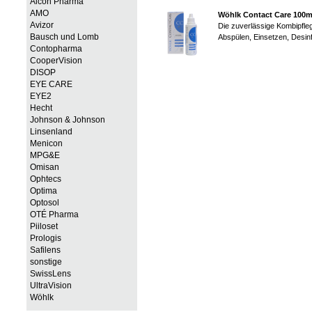
Alcon Pharma
AMO
Wöhlk Contact Care 100m
Avizor
Die zuverlässige Kombipfleg
Bausch und Lomb
Abspülen, Einsetzen, Desinf
Contopharma
CooperVision
DISOP
EYE CARE
EYE2
Hecht
Johnson & Johnson
Linsenland
Menicon
MPG&E
Omisan
Ophtecs
Optima
Optosol
OTÉ Pharma
Piiloset
Prologis
Safilens
sonstige
SwissLens
UltraVision
Wöhlk