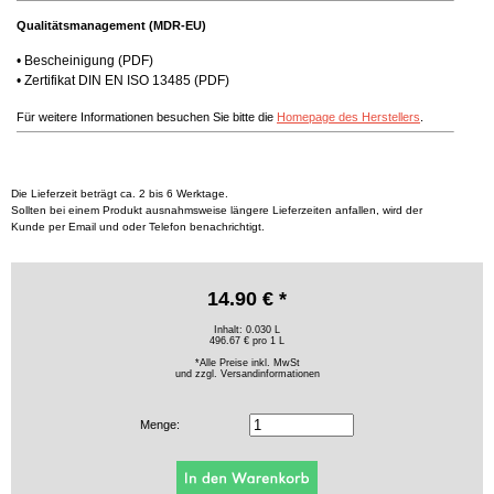
Qualitätsmanagement (MDR-EU)
•
Bescheinigung
(PDF)
•
Zertifikat DIN EN ISO 13485
(PDF)
Für weitere Informationen besuchen Sie bitte die
Homepage des Herstellers
.
Die Lieferzeit beträgt ca. 2 bis 6 Werktage.
Sollten bei einem Produkt ausnahmsweise längere Lieferzeiten anfallen, wird der
Kunde per Email und oder Telefon benachrichtigt.
14.90 € *
Inhalt: 0.030 L
496.67 € pro 1 L
*Alle Preise inkl. MwSt
und zzgl.
Versandinformationen
Menge: