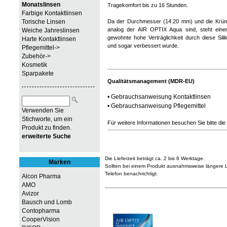
Monatslinsen
Tragekomfort bis zu 16 Stunden.
Farbige Kontaktlinsen
Torische Linsen
Da der Durchmesser (14.20 mm) und die Krü
analog der AIR OPTIX Aqua sind, steht eine
Weiche Jahreslinsen
gewohnte hohe Verträglichkeit durch diese Sili
Harte Kontaktlinsen
und sogar verbessert wurde.
Pflegemittel->
Zubehör->
Kosmetik
Sparpakete
Qualitätsmanagement (MDR-EU)
•
Gebrauchsanweisung Kontaktlinsen
•
Gebrauchsanweisung Pflegemittel
Verwenden Sie
Stichworte, um ein
Für weitere Informationen besuchen Sie bitte die
Produkt zu finden.
erweiterte Suche
Die Lieferzeit beträgt ca. 2 bis 6 Werktage.
Marken
Sollten bei einem Produkt ausnahmsweise längere Li
Telefon benachrichtigt.
Alcon Pharma
AMO
Avizor
Bausch und Lomb
Contopharma
CooperVision