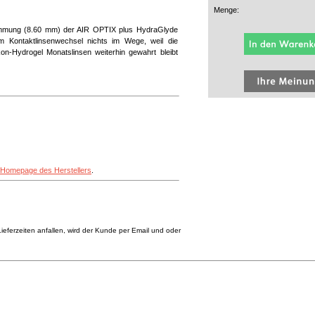
Menge:
mmung (8.60 mm) der AIR OPTIX plus HydraGlyde
m Kontaktlinsenwechsel nichts im Wege, weil die
kon-Hydrogel Monatslinsen weiterhin gewahrt bleibt
Homepage des Herstellers
.
eferzeiten anfallen, wird der Kunde per Email und oder