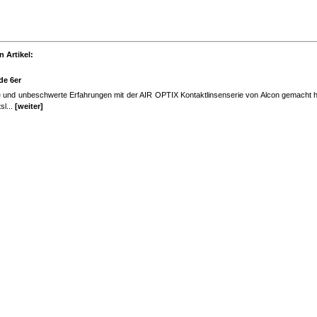
 Artikel:
de 6er
e und unbeschwerte Erfahrungen mit der AIR OPTIX Kontaktlinsenserie von Alcon gemacht h
sl...
[weiter]