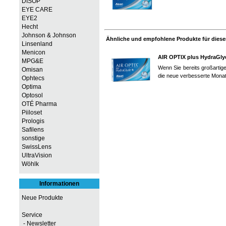
DISOP
EYE CARE
EYE2
Hecht
Johnson & Johnson
Ähnliche und empfohlene Produkte für diesen
Linsenland
Menicon
AIR OPTIX plus HydraGly
MPG&E
Wenn Sie bereits großartig
Omisan
die neue verbesserte Monat
Ophtecs
Optima
Optosol
OTÉ Pharma
Piiloset
Prologis
Safilens
sonstige
SwissLens
UltraVision
Wöhlk
Informationen
Neue Produkte
Service
- Newsletter