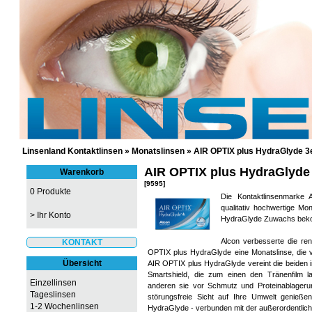
GÜNSTIGE KONTAKTLINSEN UND 
Linsenland Kontaktlinsen
»
Monatslinsen
»
AIR OPTIX plus HydraGlyde 3
AIR OPTIX plus HydraGlyde
Warenkorb
[9595]
0 Produkte
Die Kontaktlinsenmarke 
qualitativ hochwertige Mo
>
Ihr Konto
HydraGlyde Zuwachs be
Alcon verbesserte die re
KONTAKT
OPTIX plus HydraGlyde eine Monatslinse, die v
Übersicht
AIR OPTIX plus HydraGlyde vereint die beiden 
Smartshield, die zum einen den Tränenfilm l
Einzellinsen
anderen sie vor Schmutz und Proteinablagerun
Tageslinsen
störungsfreie Sicht auf Ihre Umwelt genieß
1-2 Wochenlinsen
HydraGlyde - verbunden mit der außerordentliche