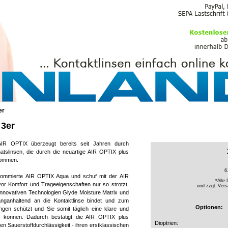
PFLEGEMITTEL
er
 3er
AIR OPTIX überzeugt bereits seit Jahren durch
natslinsen, die durch die neuartige AIR OPTIX plus
kommen.
6
­nom­mierte AIR OPTIX Aqua und schuf mit der AIR
*Alle 
or Komfort und Trageeigenschaften nur so strotzt.
und zzgl.
Vers
innovativen Technologien Glyde Moisture Matrix und
anganhaltend an die Kontaktlinse bindet und zum
Optionen:
gen schützt und Sie somit täglich eine klare und
en können. Dadurch bestätigt die AIR OPTIX plus
Dioptrien:
n Sauerstoffdurchlässigkeit - ihren erstklassischen