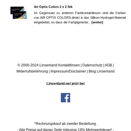
Air Optix Colors 2 x 2 Stk
Im Gegensatz zu anderen Farbkontaktlinsen sind die Farben
von AIR OPTIX COLORS direkt in das Silikon-Hydrogel-Material
eingebettet, so dass die Farbpigmente...
[weiter]
© 2000-2024 Linsenland
Kontaktlinsen
|
Datenschutz
|
AGB
|
Widerrufsbelehrung
|
Impressum/Disclaimer
|
Blog Linsenland
Linsenland.net jetzt bei
*Rechnungskauf ab zweiter Bestellung.
- Alle Preise auf dieser Seite inklusive 19% Mehrwertsteuer! -