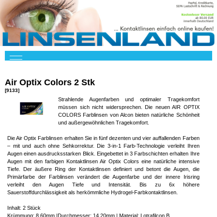
Air Optix Colors 2 Stk
[9133]
Strahlende Augenfarben und optimaler Tragekomfort
müssen sich nicht widersprechen. Die neuen AIR OPTIX
COLORS Farblinsen von Alcon bieten natürliche Schönheit
und außergewöhnlichen Tragekomfort.
Die Air Optix Farblinsen erhalten Sie in fünf dezenten und vier auffallenden Farben
– mit und auch ohne Sehkorrektur. Die 3-in-1 Farb-Technologie verleiht Ihren
Augen einen ausdrucksstarken Blick. Eingebettet in 3 Farbschichten erhalten Ihre
Augen mit den farbigen Kontaktlinsen Air Optix Colors eine natürliche intensive
Tiefe. Der äußere Ring der Kontaktlinsen definiert und betont die Augen, die
Primärfarbe der Farblinsen verändert die Augenfarbe und der innere Irisring
verleiht den Augen Tiefe und Intensität. Bis zu 6x höhere
Sauerstoffdurchlässigkeit als herkömmliche Hydrogel-Farbkontaktlinsen.
Inhalt: 2 Stück
Krümmung: 8.60mm |Durchmesser: 14.20mm | Material: Lotrafilcon B