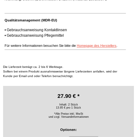
Qualitätsmanagement (MDR-EU)
•
Gebrauchsanweisung Kontaktlinsen
•
Gebrauchsanweisung Pflegemittel
Für weitere Informationen besuchen Sie bitte die
Homepage des Herstellers
.
Die Lieferzeit beträgt ca. 2 bis 6 Werktage.
Sollten bei einem Produkt ausnahmsweise längere Lieferzeiten anfallen, wird der
Kunde per Email und oder Telefon benachrichtigt.
27.90 € *
Inhalt: 2 Stück
13.95 € pro 1 Stück
*Alle Preise inkl. MwSt
und zzgl.
Versandinformationen
Optionen: