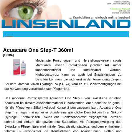
Acuacare One Step-T 360ml
[10104]
Modernste Forschungen und Herstellungsweisen sowie
Materialien, lassen Kontaktlinsen jeglicher Art immer
kundenorientierter und komfortabler werden.
Nichtsdestotrotz kann es auch bei Entwicklungen zu
Defiziten kommen, die sich erst in der Anwendung zeigen.
Bei dem Material Silikon Hydrogel 74 (SH 74) kam es zu Beeinträchtigungen bei
der Verwendung verschiedenster Pflegemittel.
Das moderne Peroxidsystem Acuacare One Step-T von SwissLens ist ohne
Bedenken bei diesem Ausnahmematerial zu verwenden. Auch sonst ist es genau
für die Pflege von Silikonhydrogel Kontaktlinsen zugeschnitten. Acuacare One
Step T ermöglicht in nur einer Stunde eine gründliche Desinfektion Ihrer Silikon-
Hydrogel Kontaktlinsen. SwissLens Tablettenperoxid-Pflegesystem erreicht
schnell und einfach die gewünschte Sauberkeit. Als Reinigungsvorgang des
SwissLens Pflegemittels wird mit der Neutralisationstablette, und dem enthaltenen
Vitamin B2-Farbindikator, die Kontaktlinsen von Ablagerungen, Fetten und