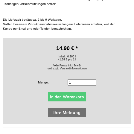
sonstigen Verschmutzungen befreit.
Die Lieferzeit beträgt ca. 2 bis 6 Werktage.
Sollten bei einem Produkt ausnahmsweise längere Lieferzeiten anfallen, wird der
Kunde per Email und oder Telefon benachrichtigt.
14.90 € *
Inhalt: 0.360 l
41.39 € pro 1 l
*Alle Preise inkl. MwSt
und zzgl.
Versandinformationen
Menge: