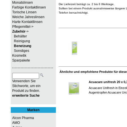
Monatslinsen
Die Lieferzeit beträgt ca. 2 bis 6 Werktage.
Farbige Kontaktlinsen
Sollten bei einem Produkt ausnahmsweise längere Li
Torische Linsen
Telefon benachrichtigt.
Weiche Jahreslinsen
Harte Kontaktlinsen
Pflegemittel->
Zubehör
->
Behälter
Reinigung
Benetzung
Sonstiges
Kosmetik
Sparpakete
Ähnliche und empfohlene Produkte für diesen
Verwenden Sie
Acuacare unifresh 20 x 0
Stichworte, um ein
Acuacare Unifresh in Einze
Produkt zu finden.
Augentropfen Acuacare Uni.
erweiterte Suche
Marken
Alcon Pharma
AMO