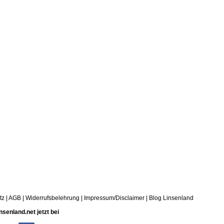
tz
|
AGB
|
Widerrufsbelehrung
|
Impressum/Disclaimer
|
Blog Linsenland
nsenland.net jetzt bei