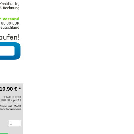
10.90 € *
Inhalt: 0.010 l
1,090.00 € pro 1 l
Preise inkl. MwSt
andinformationen