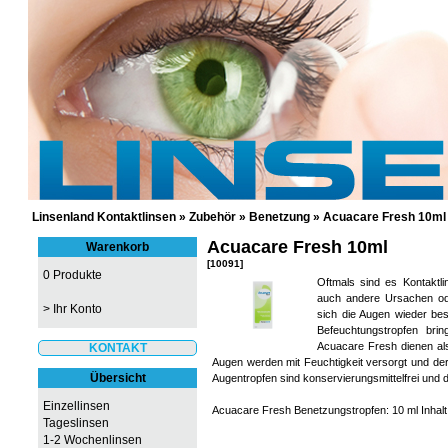
GÜNSTIGE KONTAKTLINSEN UND 
Linsenland Kontaktlinsen
»
Zubehör
»
Benetzung
»
Acuacare Fresh 10ml
Acuacare Fresh 10ml
Warenkorb
[10091]
0 Produkte
Oftmals sind es Kontaktli
auch andere Ursachen od
>
Ihr Konto
sich die Augen wieder be
Befeuchtungstropfen bri
Acuacare Fresh dienen als
KONTAKT
Augen werden mit Feuchtigkeit versorgt und de
Übersicht
Augentropfen sind konservierungsmittelfrei und 
Einzellinsen
Acuacare Fresh Benetzungstropfen: 10 ml Inhalt
Tageslinsen
1-2 Wochenlinsen