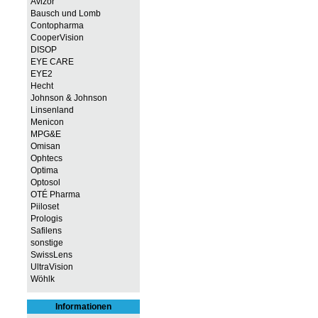
Avizor
Bausch und Lomb
Contopharma
CooperVision
DISOP
EYE CARE
EYE2
Hecht
Johnson & Johnson
Linsenland
Menicon
MPG&E
Omisan
Ophtecs
Optima
Optosol
OTÉ Pharma
Piiloset
Prologis
Safilens
sonstige
SwissLens
UltraVision
Wöhlk
Informationen