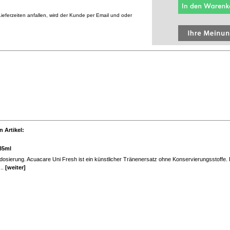
eferzeiten anfallen, wird der Kunde per Email und oder
 Artikel:
,35ml
ldosierung. Acuacare Uni Fresh ist ein künstlicher Tränenersatz ohne Konservierungsstoffe.
..
[weiter]