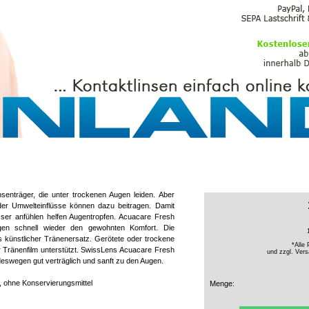
PFLEGEMITTEL
nsenträger, die unter trockenen Augen leiden. Aber
er Umwelteinflüsse können dazu beitragen. Damit
sser anfühlen helfen Augentropfen. Acuacare Fresh
ngen schnell wieder den gewohnten Komfort. Die
 künstlicher Tränenersatz. Gerötete oder trockene
*Alle 
r Tränenfilm unterstützt. SwissLens Acuacare Fresh
und zzgl.
Vers
deswegen gut verträglich und sanft zu den Augen.
, ohne Konservierungsmittel
Menge: