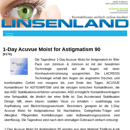
1-Day Acuvue Moist for Astigmatism 90
[9170]
Die Tageslinse 1-Day Acuvue Moist for Astigmatism im 90er
Pack von Johnson & Johnson ist mit der bewährten
Technologie speziell auf die Augen mit einer
Hornhautverkrümmung ausgerichtet. Die LACREON
Technologie erhält den Augen ein angenehm frisches und
komfortables Gefühl von morgens bis zum Ende des Tages. ACUVUE
Kontaktlinsen for ASTIGMATISM sind die einzigen torischen Kontaktlinsen, die
das ASD Stabilisationsverfahren verwenden. ASD ermöglicht Kontaktlinsenträgern
eine Sehqualität, die ähnlich der einer Brille ist. Das Accelerated Stabilisation
Design hilft, einen klaren, stabilen Visus zu erhalten – unabhängig von
Kopfhaltung und Blickrichtungswechseln. Besonders geeignet ist die 1-Day
Acuvue Moist for Astigmatismus für Nachtaktive, Gelegnheits-Träger und
Allergiker. Pflegemittel, Kombilösungen oder Aufbewahrungssysteme sind
überflüssig. Die Tageslinse wird nach dem einmaligen Gebrauch einfach entsorgt.
1-Day Acuvue Moist for Astigmatism 90 werden aus dem Material Etafilcon A mit