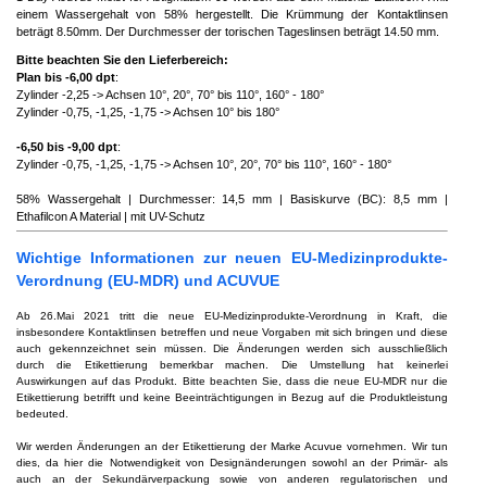
einem Wassergehalt von 58% hergestellt. Die Krümmung der Kontaktlinsen
beträgt 8.50mm. Der Durchmesser der torischen Tageslinsen beträgt 14.50 mm.
Bitte beachten Sie den Lieferbereich:
Plan bis -6,00 dpt
:
Zylinder -2,25 -> Achsen 10°, 20°, 70° bis 110°, 160° - 180°
Zylinder -0,75, -1,25, -1,75 -> Achsen 10° bis 180°
-6,50 bis -9,00 dpt
:
Zylinder -0,75, -1,25, -1,75 -> Achsen 10°, 20°, 70° bis 110°, 160° - 180°
58% Wassergehalt | Durchmesser: 14,5 mm | Basiskurve (BC): 8,5 mm |
Ethafilcon A Material | mit UV-Schutz
Wichtige Informationen zur neuen EU-Medizinprodukte-
Verordnung (EU-MDR) und ACUVUE
Ab 26.Mai 2021 tritt die neue EU-Medizinprodukte-Verordnung in Kraft, die
insbesondere Kontaktlinsen betreffen und neue Vorgaben mit sich bringen und diese
auch gekennzeichnet sein müssen. Die Änderungen werden sich ausschließlich
durch die Etikettierung bemerkbar machen. Die Umstellung hat keinerlei
Auswirkungen auf das Produkt. Bitte beachten Sie, dass die neue EU-MDR nur die
Etikettierung betrifft und keine Beeinträchtigungen in Bezug auf die Produktleistung
bedeuted.
Wir werden Änderungen an der Etikettierung der Marke Acuvue vornehmen. Wir tun
dies, da hier die Notwendigkeit von Designänderungen sowohl an der Primär- als
auch an der Sekundärverpackung sowie von anderen regulatorischen und