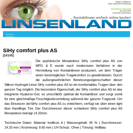
SiHy comfort plus AS
[10105]
Die asphärische Monatslinse SiHy comfort plus AS von
MPG & E wurde nach modernsten Verfahren in der
Herstellung von Kontaktlinsen produziert, um dem Träger
einen bestmöglichen Tragekomfort zu gewährleisten. Durch
die außergewöhnlichen Benetzungseigenschaften dieser
Silikon-Hydrogel-Linse SiHy comfort plus AS ist ein komfortables Tragen über den
ganzen Tag möglich. Die besondere Eigenschaft, der SiHy comfort plus AS ist das
integrierte Hyaluron-Gel, es umschließt optimal die Kontaktlinse und sorgt somit
für eine gleichmäßige Feuchtigkeitsverteilung während der ganzen Tragezeit. Um
das Einsetzen derSiHy comfort plus AS zu erleichtern, verfügt sie über einen light
blue Handlings Tint. Der Durchmesser dieser schlanken SiHy comfort plus AS
Monatslinse beträgt 14.20mm.
Technische Daten: Material: Inofilcon A | Wassergehalt: 45 % | Durchmesser:
14.20 mm | Krümmung: 8.60 mm | UV-Schutz: Ohne | Tönung: Hellblau