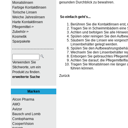
gesunden Durchblick zu bewahren.
Monatslinsen
Farbige Kontaktlinsen
Torische Linsen
So einfach geht's...
Weiche Jahreslinsen
Harte Kontaktlinsen
Berühren Sie die Kontaktlinsen ers
Pflegemittel->
Tragen Sie in Schwimmbädern eine Sch
Zubehör->
Achten und befolgen Sie alle Hinwei
Spülen oder reinigen Sie den Aufbew
Kosmetik
Säubern Sie die Linsen wie vorgesch
Sparpakete
Linsenbehälter gelegt werden.
Spülen Sie den Aufbewahrungsbehälte
Wechseln Sie den Linsenbehälter re
Entsorgen Sie gebrauchtes Pflegemitt
Achten Sie darauf, die Pflegemittelf
Verwenden Sie
Tragen Sie Monatslinsen nie länger 
Stichworte, um ein
führen können.
Produkt zu finden.
Zurück
erweiterte Suche
Marken
Alcon Pharma
AMO
Avizor
Bausch und Lomb
Contopharma
CooperVision