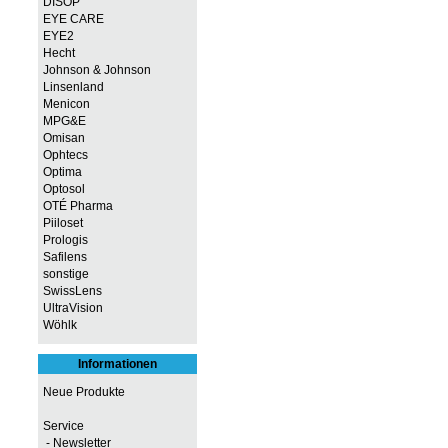
DISOP
EYE CARE
EYE2
Hecht
Johnson & Johnson
Linsenland
Menicon
MPG&E
Omisan
Ophtecs
Optima
Optosol
OTÉ Pharma
Piiloset
Prologis
Safilens
sonstige
SwissLens
UltraVision
Wöhlk
Informationen
Neue Produkte
Service
- Newsletter