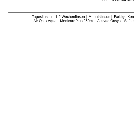
- Alle Preise auf die
Tageslinsen
|
1-2 Wochenlinsen
|
Monatslinsen
|
Farbige Kon
Air Optix Aqua
|
MenicarePlus 250ml
|
Acuvue Oasys
|
SofLe