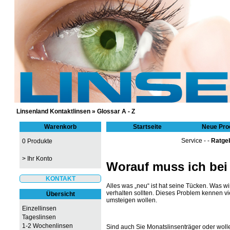
GÜNSTIGE KONTAKTLINSEN UND 
Linsenland Kontaktlinsen
»
Glossar A - Z
Warenkorb
Startseite
Neue Pro
Service
- -
Ratge
0 Produkte
>
Ihr Konto
Worauf muss ich bei
KONTAKT
Alles was „neu“ ist hat seine Tücken. Was wi
verhalten sollten. Dieses Problem kennen vi
Übersicht
umsteigen wollen.
Einzellinsen
Tageslinsen
1-2 Wochenlinsen
Sind auch Sie Monatslinsenträger oder woll